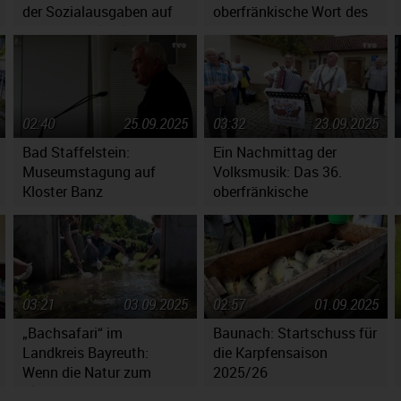
der Sozialausgaben auf
oberfränkische Wort des
den Haushaltsplan
Jahres 2025
02:40
25.09.2025
03:32
23.09.2025
Bad Staffelstein:
Ein Nachmittag der
Museumstagung auf
Volksmusik: Das 36.
Kloster Banz
oberfränkische
Volksmusikfest in
Ebensfeld
03:21
03.09.2025
02:57
01.09.2025
„Bachsafari“ im
Baunach: Startschuss für
Landkreis Bayreuth:
die Karpfensaison
Wenn die Natur zum
2025/26
Klassenzimmer wird!