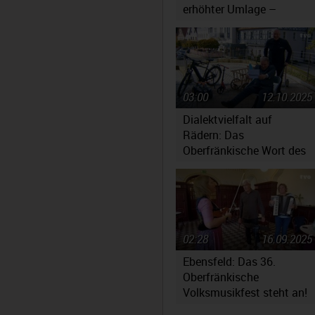
erhöhter Umlage –
Massiv gestiegene
Kosten werfen Fragen auf
03:00
12.10.2025
Dialektvielfalt auf
Rädern: Das
Oberfränkische Wort des
Jahres 2025 steht fest
02:28
16.09.2025
Ebensfeld: Das 36.
Oberfränkische
Volksmusikfest steht an!