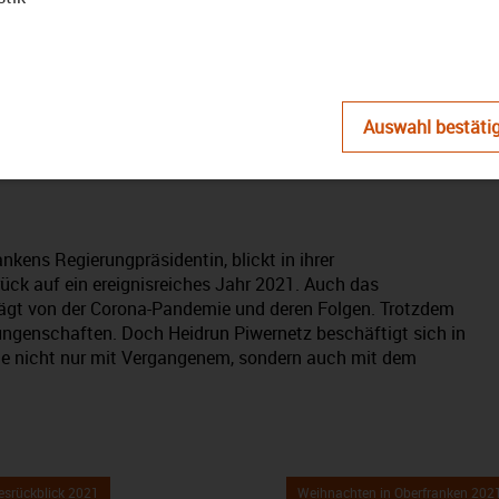
abspielen
 in Oberfranken 2021:
Auswahl bestäti
on Heidrun Piwernetz
nkens Regierungpräsidentin, blickt in ihrer
ck auf ein ereignisreiches Jahr 2021. Auch das
ägt von der Corona-Pandemie und deren Folgen. Trotzdem
ungenschaften. Doch Heidrun Piwernetz beschäftigt sich in
e nicht nur mit Vergangenem, sondern auch mit dem
esrückblick 2021
Weihnachten in Oberfranken 20