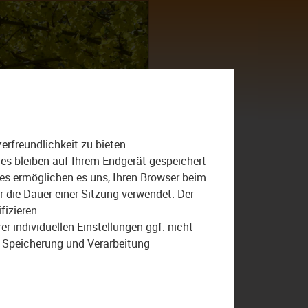
Suche
nach:
Ansprache
rfreundlichkeit zu bieten.
Heidrun Piwernetz
ies bleiben auf Ihrem Endgerät gespeichert
ies ermöglichen es uns, Ihren Browser beim
Regierung Oberfranken
die Dauer einer Sitzung verwendet. Der
Weihnachten
fizieren.
r individuellen Einstellungen ggf. nicht
r Speicherung und Verarbeitung