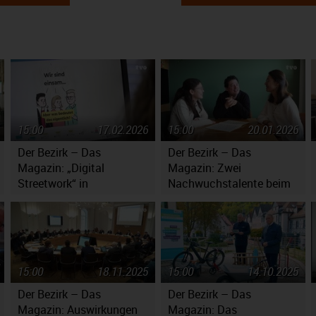
15:00
17.02.2026
15:00
20.01.2026
Der Bezirk – Das
Der Bezirk – Das
Magazin: „Digital
Magazin: Zwei
Streetwork“ in
Nachwuchstalente beim
Oberfranken
Jugendsymphonieorchester
Oberfranken
15:00
18.11.2025
15:00
14.10.2025
Der Bezirk – Das
Der Bezirk – Das
Magazin: Auswirkungen
Magazin: Das