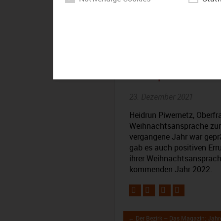
Weihnachten
Ansprache v
23. Dezember 2021
Heidrun Piwernetz, Oberfra
Weihnachtsansprache zurü
vergangene Jahr war gepr
gab es auch positiven Err
ihrer Weihnachtsansprach
kommenden Jahr 2022.
← Der Bezirk – Das Magazin: Jahr