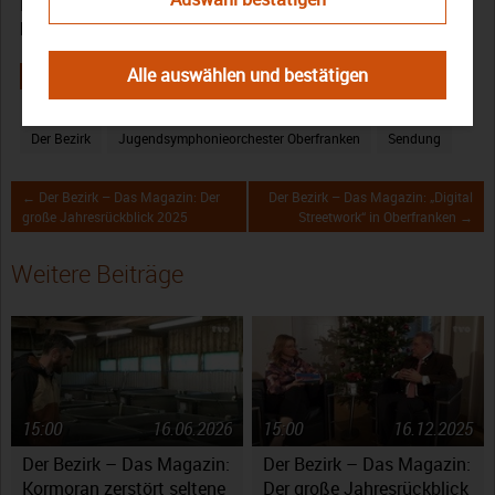
Haushaltsentscheidung des Bezirks für das Jahr 2026
beleuchtet.
Alle auswählen und bestätigen
Der Bezirk
Jugendsymphonieorchester Oberfranken
Sendung
← Der Bezirk – Das Magazin: Der
Der Bezirk – Das Magazin: „Digital
große Jahresrückblick 2025
Streetwork“ in Oberfranken →
Weitere Beiträge
15:00
16.06.2026
15:00
16.12.2025
Der Bezirk – Das Magazin:
Der Bezirk – Das Magazin:
Kormoran zerstört seltene
Der große Jahresrückblick