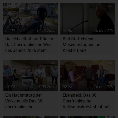
Fragen auf
03:00
12.10.2025
02:40
25.09.2025
Dialektvielfalt auf Rädern:
Bad Staffelstein:
Das Oberfränkische Wort
Museumstagung auf
des Jahres 2025 steht
Kloster Banz
fest
03:32
23.09.2025
02:28
16.09.2025
Ein Nachmittag der
Ebensfeld: Das 36.
Volksmusik: Das 36.
Oberfränkische
oberfränkische
Volksmusikfest steht an!
Volksmusikfest in