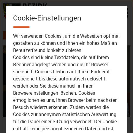
Zum Inhalt
Cookie-Einstellungen
Wir verwenden Cookies , um die Webseiten optimal
AKTUELLES
ALLE VIDEOS
DER BEZIRK - DAS MAGAZIN
gestalten zu können und Ihnen ein hohes Maß an
Benutzerfreundlichkeit zu bieten.
Cookies sind kleine Textdateien, die auf Ihrem
Rechner abgelegt werden und die Ihr Browser
speichert. Cookies bleiben auf Ihrem Endgerät
gespeichert bis diese automatisch gelöscht
werden oder Sie diese manuell in Ihren
Video
Browsereinstellungen löschen. Cookies
ermöglichen es uns, Ihren Browser beim nächsten
Besuch wiederzuerkennen. Zudem werden die
Cookies zur anonymen statistischen Auswertung
abspie
Der Bezirk – Das Magazin:
für die Dauer einer Sitzung verwendet. Der Cookie
enthält keine personenbezogenen Daten und ist