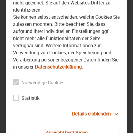
Zwei Nachwuchstalente
nicht geeignet, Sie auf den Websites Dritter zu
identifizieren.
beim
Sie können selbst entscheiden, welche Cookies Sie
Jugendsymphonieorcheste
zulassen möchten. Bitte beachten Sie, dass
aufgrund Ihrer individuellen Einstellungen ggf.
r Oberfranken
nicht mehr alle Funktionalitäten der Seite
verfügbar sind. Weitere Informationen zur
20. Januar 2026
Verwendung von Cookies, der Speicherung und
Verarbeitung personenbezogener Daten finden Sie
In einer neuen Ausgabe von „Der Bezirk – Das Magazin“
in unserer
Datenschutzerklärung
.
stellt Ihnen TV Oberfranken zwei junge Musikerinnen vor,
die in diesem Jahr Teil des renommierten
Notwendige Cookies
Jugendsymphonieorchesters Oberfranken sein werden.
Junge Trebgaster halten Traditionen am Leben
Statistik
Außerdem geht es um elf Jungs aus Trebgast, die wie
Details einblenden
schon ihre Vorfahren den Brauch der Strohberta am
Leben erhalten, sowie die Behindertenbeauftragte des
Bezirks und deren Arbeit. Weiterhin wird die
Auswahl bestätigen