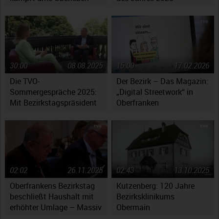
30:00
08.08.2025
15:00
17.02.2026
Die TVO-
Der Bezirk – Das Magazin:
Sommergespräche 2025:
„Digital Streetwork“ in
Mit Bezirkstagspräsident
Oberfranken
Henry Schramm
02:02
26.11.2025
02:43
13.10.2025
Oberfrankens Bezirkstag
Kutzenberg: 120 Jahre
beschließt Haushalt mit
Bezirksklinikums
erhöhter Umlage – Massiv
Obermain
gestiegene Kosten werfen