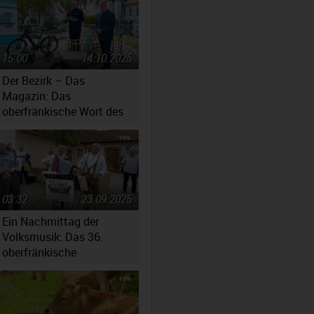
15:00
14.10.2025
Der Bezirk – Das
Magazin: Das
oberfränkische Wort des
Jahres 2025
03:32
23.09.2025
Ein Nachmittag der
Volksmusik: Das 36.
oberfränkische
Volksmusikfest in
Ebensfeld