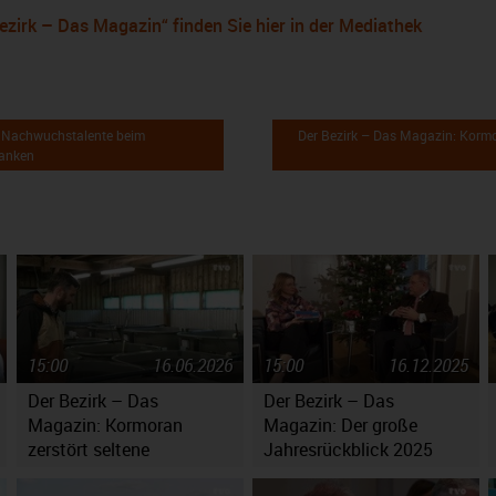
ezirk – Das Magazin“ finden Sie hier in der Mediathek
i Nachwuchstalente beim
Der Bezirk – Das Magazin: Kormo
ranken
15:00
16.06.2026
15:00
16.12.2025
Der Bezirk – Das
Der Bezirk – Das
Magazin: Kormoran
Magazin: Der große
zerstört seltene
Jahresrückblick 2025
er
Fischbestände