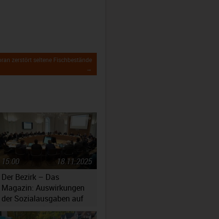
ran zerstört seltene Fischbestände
→
15:00
18.11.2025
Der Bezirk – Das
Magazin: Auswirkungen
der Sozialausgaben auf
den Haushaltsplan