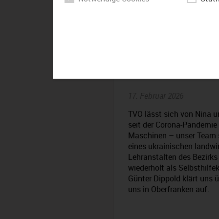
Der Bezirk –
Streetwork“
17. Februar 2026
TVO lässt sich von Nina u
seit der Corona-Pandemie
Maschinen – unser Team s
eines ukrainischen landwi
Lehranstalten des Bezirks
wiederholt als Selbsthilf
Günter Dippold klärt uns 
uns in Oberfranken auf.