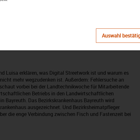
abspielen
 Das Magazin: „Digital
Auswahl bestäti
 in Oberfranken
nd Luisa erklären, was Digital Streetwork ist und warum es
 nicht mehr wegzudenken ist. Außerdem: Fehlersuche an
chaut vorbei bei der Landtechnikwoche für Mitarbeitende
rtschaftlichen Betriebs in den Landwirtschaftlichen
 in Bayreuth. Das Bezirkskrankenhaus Bayreuth wird
ekrankenhaus ausgezeichnet. Und Bezirksheimatpfleger
über die enge Verbindung zwischen Fisch und Fastenzeit bei