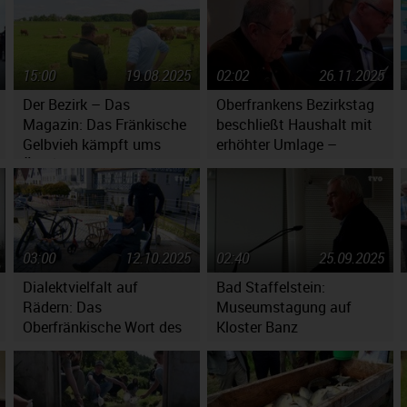
15:00
19.08.2025
02:02
26.11.2025
Der Bezirk – Das
Oberfrankens Bezirkstag
Magazin: Das Fränkische
beschließt Haushalt mit
Gelbvieh kämpft ums
erhöhter Umlage –
Überleben
Massiv gestiegene
Kosten werfen Fragen auf
03:00
12.10.2025
02:40
25.09.2025
Dialektvielfalt auf
Bad Staffelstein:
Rädern: Das
Museumstagung auf
Oberfränkische Wort des
Kloster Banz
Jahres 2025 steht fest