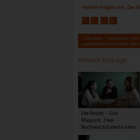
Weitere Folgen von „Der B
← Der Bezirk – Das Magazin: Zwe
Jugendsymphonieorchester Oberf
Weitere Beiträge
15:00
20.01.2026
Der Bezirk – Das
Magazin: Zwei
Nachwuchstalente beim
Jugendsymphonieorchest