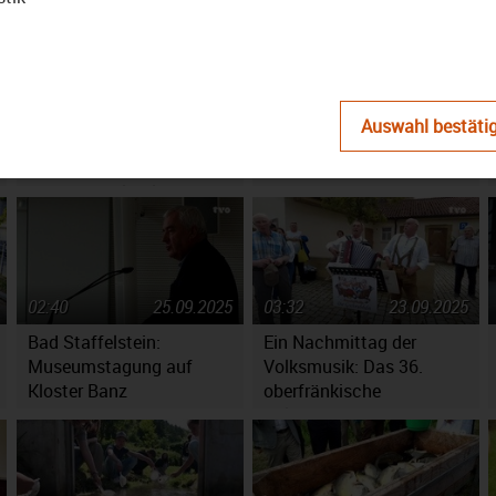
15:00
18.11.2025
15:00
14.10.2025
Der Bezirk – Das
Der Bezirk – Das
Auswahl bestäti
Magazin: Auswirkungen
Magazin: Das
der Sozialausgaben auf
oberfränkische Wort des
den Haushaltsplan
Jahres 2025
02:40
25.09.2025
03:32
23.09.2025
Bad Staffelstein:
Ein Nachmittag der
Museumstagung auf
Volksmusik: Das 36.
Kloster Banz
oberfränkische
Volksmusikfest in
Ebensfeld