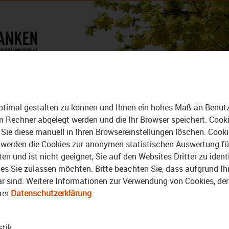
DAS MAGAZIN
ALLE VIDEOS
ptimal gestalten zu können und Ihnen ein hohes Maß an Benutze
rem Rechner abgelegt werden und die Ihr Browser speichert. Cook
Sie diese manuell in Ihren Browsereinstellungen löschen. Cook
erden die Cookies zur anonymen statistischen Auswertung für 
 und ist nicht geeignet, Sie auf den Websites Dritter zu identi
15:00
17.02.2026
15:00
20.01.2026
s Sie zulassen möchten. Bitte beachten Sie, dass aufgrund Ihre
bar sind. Weitere Informationen zur Verwendung von Cookies, de
Der Bezirk – Das
Der Bezirk – Das
Magazin: „Digital
Magazin: Zwei
rer
Datenschutzerklärung
.
Streetwork“ in
Nachwuchstalente beim
Oberfranken
Jugendsymphonieorchester
Oberfranken
stik