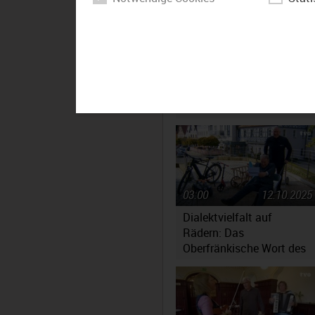
02:02
26.11.2025
Oberfrankens Bezirkstag
beschließt Haushalt mit
erhöhter Umlage –
Massiv gestiegene
Kosten werfen Fragen auf
03:00
12.10.2025
Dialektvielfalt auf
Rädern: Das
Oberfränkische Wort des
Jahres 2025 steht fest