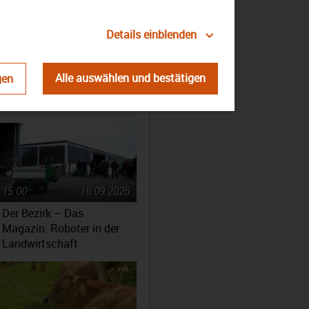
Details einblenden
02:43
13.10.2025
Kutzenberg: 120 Jahre
Alle auswählen und bestätigen
gen
Bezirksklinikums
Obermain
15:00
16.09.2025
Der Bezirk – Das
Magazin: Roboter in der
Landwirtschaft