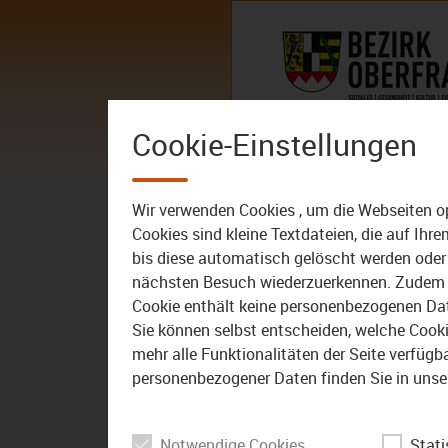
Zum Inhalt
AKTUELLES
DER BEZIRK – 
Cookie-Einstellungen
Mediathek
Wir verwenden Cookies , um die Webseiten o
Cookies sind kleine Textdateien, die auf Ih
bis diese automatisch gelöscht werden oder 
nächsten Besuch wiederzuerkennen. Zudem w
Cookie enthält keine personenbezogenen Daten
15:00
16.06.2026
Sie können selbst entscheiden, welche Cookie
mehr alle Funktionalitäten der Seite verfüg
Der Bezirk – Das
Magazin: Kormoran
personenbezogener Daten finden Sie in unse
zerstört seltene
Fischbestände
Notwendige Cookies
Stati