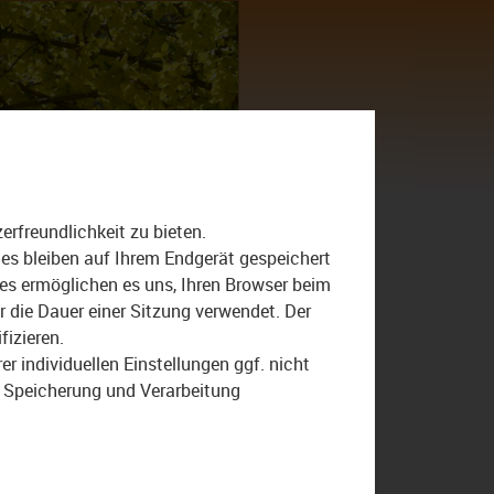
Suche
nach:
rfreundlichkeit zu bieten.
ies bleiben auf Ihrem Endgerät gespeichert
ies ermöglichen es uns, Ihren Browser beim
die Dauer einer Sitzung verwendet. Der
fizieren.
15:00
16.12.2025
r individuellen Einstellungen ggf. nicht
r Speicherung und Verarbeitung
Der Bezirk – Das
Magazin: Der große
Jahresrückblick 2025