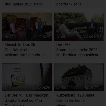
des Jahres 2025 steht
oberfränkische
fest
Volksmusikfest in
Ebensfeld
02:28
16.09.2025
30:00
08.08.2025
Ebensfeld: Das 36.
Die TVO-
Oberfränkische
Sommergespräche 2025:
Volksmusikfest steht an!
Mit Bezirkstagspräsident
Henry Schramm
15:00
17.02.2026
02:43
13.10.2025
Der Bezirk – Das Magazin:
Kutzenberg: 120 Jahre
„Digital Streetwork“ in
Bezirksklinikums
Oberfranken
Obermain