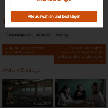
Weitere Folgen der Sendereihe finden Sie in der
Mediathek!
Alle auswählen und bestätigen
bezirk Oberfranken
Der Bezirk
Sendung
← Thurnau: Bezirk Oberfranken
Der Bezirk – Das Magazin:
verleiht Denkmalpreise
Aktionstag Photovoltaik an den
Landwirtschaftlichen Lehranstalten
→
Weitere Beiträge
15:00
16.06.2026
15:00
20.01.2026