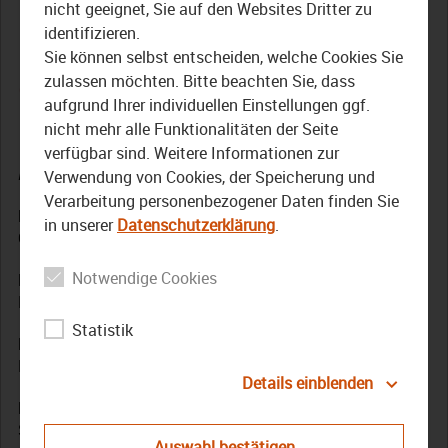
Die Senioren-Lernwerkstatt
nicht geeignet, Sie auf den Websites Dritter zu
identifizieren.
in Bayreuth erfreut sich
Sie können selbst entscheiden, welche Cookies Sie
großer Beliebtheit
zulassen möchten. Bitte beachten Sie, dass
aufgrund Ihrer individuellen Einstellungen ggf.
nicht mehr alle Funktionalitäten der Seite
15. April 2025
verfügbar sind. Weitere Informationen zur
Die Themen der April-Sendung:
Verwendung von Cookies, der Speicherung und
Verarbeitung personenbezogener Daten finden Sie
Pottenstein:
Das Jugendsymphonieorchester
in unserer
Datenschutzerklärung
.
Oberfranken tritt sich zu intensiven Proben
Notwendige Cookies
Bayreuth:
Die Leiterin der Klinikschule am
Bezirkskrankenhaus im Gespräch
Statistik
Bezirk Oberfranken:
Mit dabei bei der Denkmal-
Preisverleihung im Schloss Thurnau
Details einblenden
Bürgerbegegnungsstätte Bayreuth:
Lernwerkstatt für
Seniorinnen und Senioren
Auswahl bestätigen