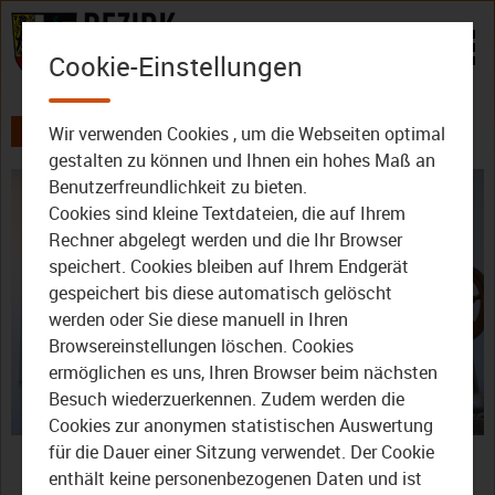
Zum Inhalt
Cookie-Einstellungen
Wir verwenden Cookies , um die Webseiten optimal
AKTUELLES
ALLE VIDEOS
DER BEZIRK - DAS MAGAZIN
gestalten zu können und Ihnen ein hohes Maß an
Benutzerfreundlichkeit zu bieten.
Cookies sind kleine Textdateien, die auf Ihrem
Rechner abgelegt werden und die Ihr Browser
speichert. Cookies bleiben auf Ihrem Endgerät
gespeichert bis diese automatisch gelöscht
werden oder Sie diese manuell in Ihren
Video
Browsereinstellungen löschen. Cookies
ermöglichen es uns, Ihren Browser beim nächsten
Besuch wiederzuerkennen. Zudem werden die
Cookies zur anonymen statistischen Auswertung
abspie
Der Bezirk – Das Magazin:
für die Dauer einer Sitzung verwendet. Der Cookie
enthält keine personenbezogenen Daten und ist