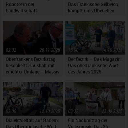
Roboter in der
Das Fränkische Gelbvieh
Landwirtschaft
kämpft ums Überleben
02:02
26.11.2025
15:00
14.10.2025
Oberfrankens Bezirkstag
Der Bezirk – Das Magazin:
beschließt Haushalt mit
Das oberfränkische Wort
erhöhter Umlage – Massiv
des Jahres 2025
gestiegene Kosten werfen
Fragen auf
03:00
12.10.2025
03:32
23.09.2025
Dialektvielfalt auf Rädern:
Ein Nachmittag der
Das Oberfränkische Wort
Volksmusik: Das 36.