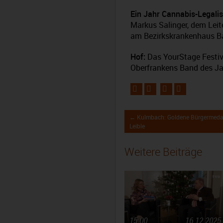
Ein Jahr Cannabis-Legali
Markus Salinger, dem Leit
am Bezirkskrankenhaus B
Hof:
Das YourStage Festiva
Oberfrankens Band des J
← Kulmbach: Goldene Bürgermedail
Leible
Weitere Beiträge
15:00
16.12.2025