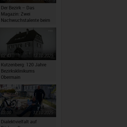
Der Bezirk – Das
Magazin: Zwei
Nachwuchstalente beim
Jugendsymphonieorchester
Oberfranken
02:43
13.10.2025
Kutzenberg: 120 Jahre
Bezirksklinikums
Obermain
03:00
12.10.2025
Dialektvielfalt auf