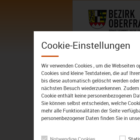
Zum Inhalt
AKTUELLES
DER BEZIRK – 
Cookie-Einstellungen
AKTUELLES
ALLE VIDEOS
Wir verwenden Cookies , um die Webseiten o
Cookies sind kleine Textdateien, die auf Ih
bis diese automatisch gelöscht werden oder 
nächsten Besuch wiederzuerkennen. Zudem w
Cookie enthält keine personenbezogenen Daten
Sie können selbst entscheiden, welche Cookie
mehr alle Funktionalitäten der Seite verfüg
personenbezogener Daten finden Sie in unse
Notwendige Cookies
Stati