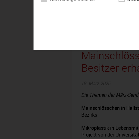
Der Bezirk 
Mainschlössc
Besitzer er
18. März 2025
Die Themen der März-Send
Mainschlösschen in Hallst
Bezirks
Mikroplastik in Lebensmitt
Projekt von der Universit