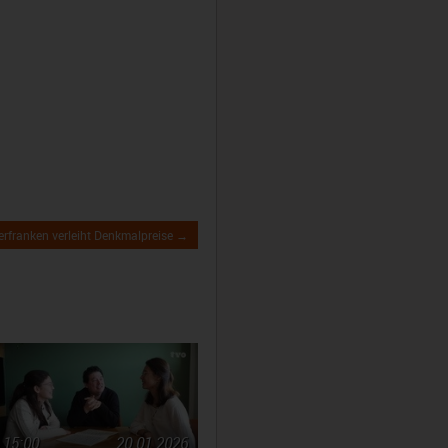
erfranken verleiht Denkmalpreise →
15:00
20.01.2026