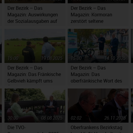
Der Bezirk – Das
Der Bezirk – Das
Magazin: Auswirkungen
Magazin: Kormoran
der Sozialausgaben auf
zerstört seltene
den Haushaltsplan
Fischbestände
15:00
19.08.2025
15:00
14.10.2025
Der Bezirk – Das
Der Bezirk – Das
Magazin: Das Fränkische
Magazin: Das
Gelbvieh kämpft ums
oberfränkische Wort des
Überleben
Jahres 2025
30:00
08.08.2025
02:02
26.11.2025
Die TVO-
Oberfrankens Bezirkstag