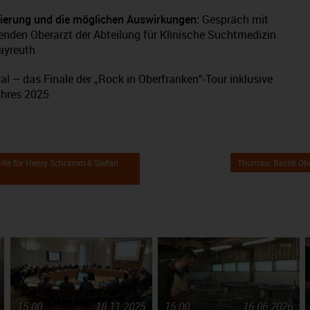
sierung und die möglichen Auswirkungen:
Gespräch mit
enden Oberarzt der Abteilung für Klinische Suchtmedizin
ayreuth
l – das Finale der „Rock in Oberfranken“-Tour inklusive
ahres 2025
le für Henry Schramm & Stefan
Thurnau: Bezirk Ob
15:00
18.11.2025
15:00
16.06.2026