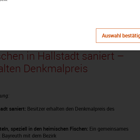
abspielen
Auswahl bestäti
– Das Magazin:
hen in Hallstadt saniert –
halten Denkmalpreis
ung:
adt saniert:
Besitzer erhalten den Denkmalpreis des
eln, speziell in den heimischen Fischen:
Ein gemeinsames
ät Bayreuth mit dem Bezirk