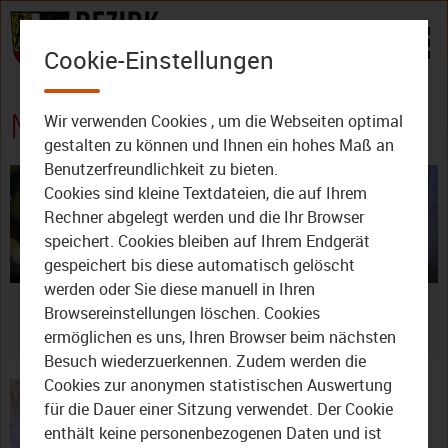
Zum Inhalt
Cookie-Einstellungen
Mediathek: Ansprache
Wir verwenden Cookies , um die Webseiten optimal
gestalten zu können und Ihnen ein hohes Maß an
Benutzerfreundlichkeit zu bieten.
Cookies sind kleine Textdateien, die auf Ihrem
Rechner abgelegt werden und die Ihr Browser
speichert. Cookies bleiben auf Ihrem Endgerät
gespeichert bis diese automatisch gelöscht
04:11
23.12.2021
05:56
23.12.2017
werden oder Sie diese manuell in Ihren
Weihnachten in
Weihnachten 2017:
Browsereinstellungen löschen. Cookies
Oberfranken 2021:
Ansprache von Dr.
ermöglichen es uns, Ihren Browser beim nächsten
Ansprache von Heidrun
Günther Denzler
Besuch wiederzuerkennen. Zudem werden die
Piwernetz
Cookies zur anonymen statistischen Auswertung
für die Dauer einer Sitzung verwendet. Der Cookie
enthält keine personenbezogenen Daten und ist