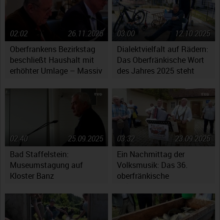
02:02
26.11.2025
03:00
12.10.2025
Oberfrankens Bezirkstag
Dialektvielfalt auf Rädern:
beschließt Haushalt mit
Das Oberfränkische Wort
erhöhter Umlage – Massiv
des Jahres 2025 steht
gestiegene Kosten werfen
fest
Fragen auf
02:40
25.09.2025
03:32
23.09.2025
Bad Staffelstein:
Ein Nachmittag der
Museumstagung auf
Volksmusik: Das 36.
Kloster Banz
oberfränkische
Volksmusikfest in
Ebensfeld