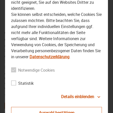
Roboter in der
nicht geeignet, Sie auf den Websites Dritter zu
identifizieren.
Landwirtschaft
Sie können selbst entscheiden, welche Cookies Sie
zulassen möchten. Bitte beachten Sie, dass
16. September 2025
aufgrund Ihrer individuellen Einstellungen ggf.
nicht mehr alle Funktionalitäten der Seite
Wir sind beim Startschuss für das Projekt FillA, bei dem
verfügbar sind. Weitere Informationen zur
es darum geht Feldrobotik in die Landwirtschaftliche
Verwendung von Cookies, der Speicherung und
Ausbildung zu integrieren. Außerdem geht es in der
Septemberausgabe von „Der Bezirk – Das Magazin“ um
Verarbeitung personenbezogener Daten finden Sie
die Eröffnung der bayerischen Karpfensaison am
in unserer
Datenschutzerklärung
.
Spitalweiher in Baunach, Pflegeschülerinnen des
Bezirksklinikums Obermain berichten über ihre
Notwendige Cookies
Auslandserfahrungen, bei denen sie in andere
Gesundheitssysteme schnuppern durfte, und wir blicken
Statistik
vorab auf das Programm des 36. Oberfränkischen
Volksmusikfestes, das am 21. September in Ebensfeld
stattfindet.
Details einblenden
Auswahl bestätigen