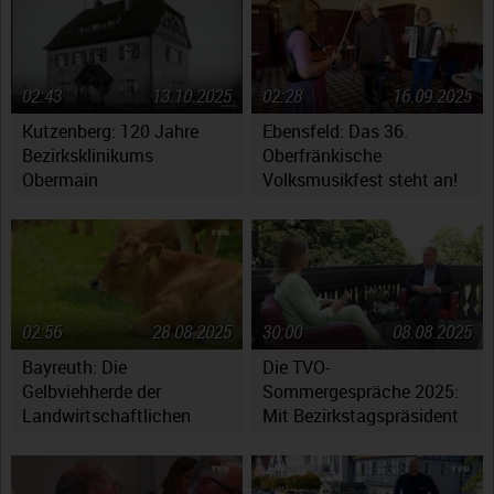
02:43
13.10.2025
02:28
16.09.2025
Kutzenberg: 120 Jahre
Ebensfeld: Das 36.
Bezirksklinikums
Oberfränkische
Obermain
Volksmusikfest steht an!
02:56
28.08.2025
30:00
08.08.2025
Bayreuth: Die
Die TVO-
Gelbviehherde der
Sommergespräche 2025:
Landwirtschaftlichen
Mit Bezirkstagspräsident
Lehranstalten
Henry Schramm