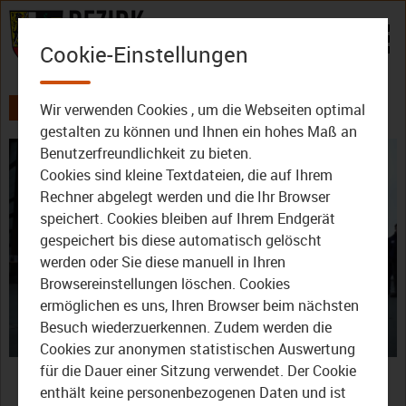
Zum Inhalt
Cookie-Einstellungen
Wir verwenden Cookies , um die Webseiten optimal
AKTUELLES
ALLE VIDEOS
DER BEZIRK - DAS MAGAZIN
gestalten zu können und Ihnen ein hohes Maß an
Benutzerfreundlichkeit zu bieten.
Cookies sind kleine Textdateien, die auf Ihrem
Rechner abgelegt werden und die Ihr Browser
speichert. Cookies bleiben auf Ihrem Endgerät
gespeichert bis diese automatisch gelöscht
werden oder Sie diese manuell in Ihren
Video
Browsereinstellungen löschen. Cookies
ermöglichen es uns, Ihren Browser beim nächsten
Besuch wiederzuerkennen. Zudem werden die
Cookies zur anonymen statistischen Auswertung
abspie
Der Bezirk – Das Magazin:
für die Dauer einer Sitzung verwendet. Der Cookie
enthält keine personenbezogenen Daten und ist