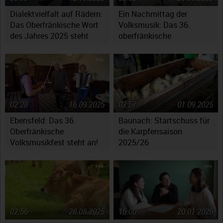
Dialektvielfalt auf Rädern:
Ein Nachmittag der
Das Oberfränkische Wort
Volksmusik: Das 36.
des Jahres 2025 steht
oberfränkische
fest
Volksmusikfest in
Ebensfeld
02:28
16.09.2025
02:57
01.09.2025
Ebensfeld: Das 36.
Baunach: Startschuss für
Oberfränkische
die Karpfensaison
Volksmusikfest steht an!
2025/26
02:56
28.08.2025
15:00
20.01.2026