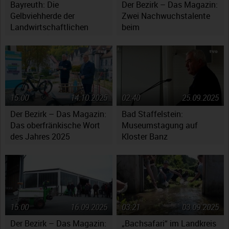
Bayreuth: Die
Der Bezirk – Das Magazin:
Gelbviehherde der
Zwei Nachwuchstalente
Landwirtschaftlichen
beim
Lehranstalten
Jugendsymphonieorchester
Oberfranken
15:00
14.10.2025
02:40
25.09.2025
Der Bezirk – Das Magazin:
Bad Staffelstein:
Das oberfränkische Wort
Museumstagung auf
des Jahres 2025
Kloster Banz
15:00
16.09.2025
03:21
03.09.2025
Der Bezirk – Das Magazin:
„Bachsafari“ im Landkreis