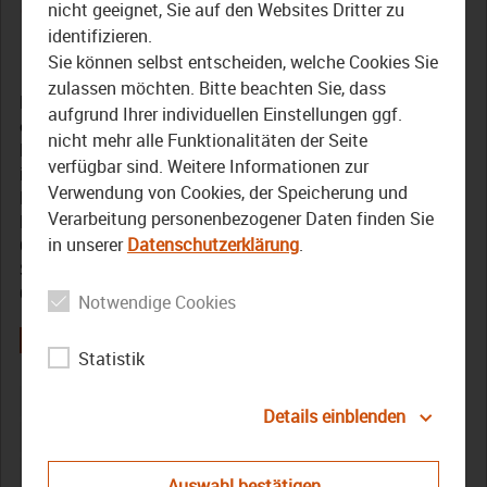
den Weißen Main entlassen
nicht geeignet, Sie auf den Websites Dritter zu
identifizieren.
18. Oktober 2019
Sie können selbst entscheiden, welche Cookies Sie
zulassen möchten. Bitte beachten Sie, dass
Rund 600 junge Bachforellen und Äschen wurden bei
aufgrund Ihrer individuellen Einstellungen ggf.
einer Fischbesatz-Aktion des Bezirks Oberfranken in
nicht mehr alle Funktionalitäten der Seite
Kulmbach in den Weißen Main eingesetzt. Die Fische sind
verfügbar sind. Weitere Informationen zur
in der Lehranstalt für Fischerei in Aufseß im Landkreis
Verwendung von Cookies, der Speicherung und
Bayreuth aufgewachsen. Die Fischbesatz-Aktion des
Verarbeitung personenbezogener Daten finden Sie
Bezirks Oberfranken findet jedes Jahr an einem anderen
in unserer
Datenschutzerklärung
.
Gewässer in Oberfranken statt und dient dem Erhalt und
Schutz der Artenvielfalt in Fließ- und Stillgewässern in
Oberfranken.
Notwendige Cookies
Statistik
Artenvielfalt
Äsche
Bachforelle
Bezirk
Fischbesatz
Details einblenden
Fische
Fluss
Henry Schramm
Kulmbach
Oberfranken
TV Oberfranken
TVO
Weißer Main
Auswahl bestätigen