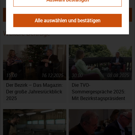
← Der Bezirk – Das Magazin:
Der Bezirk – Das Magazin:
Ausgabe Oktober 2019
Ausgabe November 2019 →
Alle auswählen und bestätigen
Weitere Beiträge
15:00
16.12.2025
30:00
08.08.2025
Der Bezirk – Das Magazin:
Die TVO-
Der große Jahresrückblick
Sommergespräche 2025:
2025
Mit Bezirkstagspräsident
Henry Schramm