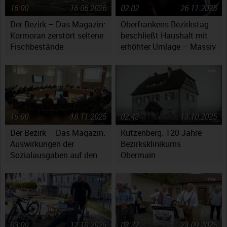
15:00
16.06.2026
02:02
26.11.2025
Der Bezirk – Das Magazin:
Oberfrankens Bezirkstag
Kormoran zerstört seltene
beschließt Haushalt mit
Fischbestände
erhöhter Umlage – Massiv
gestiegene Kosten werfen
Fragen auf
15:00
18.11.2025
02:43
13.10.2025
Der Bezirk – Das Magazin:
Kutzenberg: 120 Jahre
Auswirkungen der
Bezirksklinikums
Sozialausgaben auf den
Obermain
Haushaltsplan
03:00
12.10.2025
03:32
23.09.2025