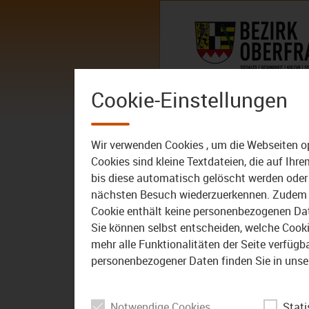
Zum Inhalt
AKTUELLES
DER BEZIRK – 
Cookie-Einstellungen
Mediathek: B
Wir verwenden Cookies , um die Webseiten o
Cookies sind kleine Textdateien, die auf Ih
bis diese automatisch gelöscht werden oder 
nächsten Besuch wiederzuerkennen. Zudem w
Cookie enthält keine personenbezogenen Daten
01:04
18.10.2019
Sie können selbst entscheiden, welche Cookie
mehr alle Funktionalitäten der Seite verfüg
Kulmbach: 600 Fische in
den Weißen Main
personenbezogener Daten finden Sie in unse
entlassen
Notwendige Cookies
Stati