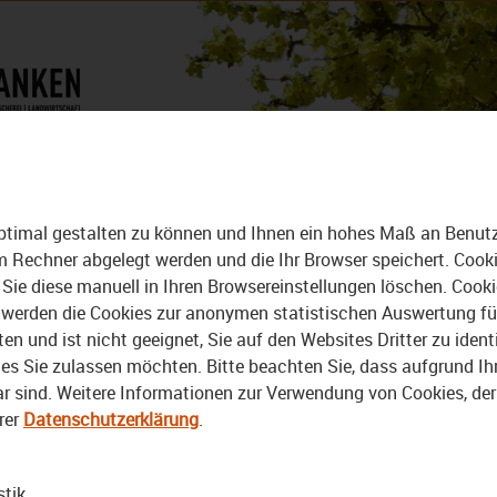
DAS MAGAZIN
ALLE VIDEOS
achforelle
ptimal gestalten zu können und Ihnen ein hohes Maß an Benutze
rem Rechner abgelegt werden und die Ihr Browser speichert. Cook
Sie diese manuell in Ihren Browsereinstellungen löschen. Cook
erden die Cookies zur anonymen statistischen Auswertung für 
 und ist nicht geeignet, Sie auf den Websites Dritter zu identi
03:08
15.04.2016
s Sie zulassen möchten. Bitte beachten Sie, dass aufgrund Ihre
bar sind. Weitere Informationen zur Verwendung von Cookies, de
Rehau: Bezirk setzt
Bachforellen bei
rer
Datenschutzerklärung
.
Furtbächlein aus
stik