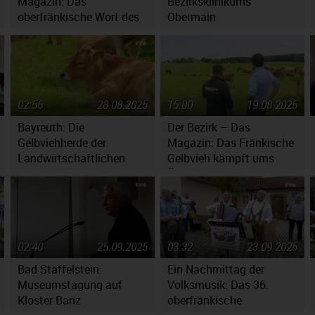
Magazin: Das
Bezirksklinikums
oberfränkische Wort des
Obermain
er
Jahres 2025
02:56
28.08.2025
15:00
19.08.2025
Bayreuth: Die
Der Bezirk – Das
Gelbviehherde der
Magazin: Das Fränkische
Landwirtschaftlichen
Gelbvieh kämpft ums
Lehranstalten
Überleben
02:40
25.09.2025
03:32
23.09.2025
Bad Staffelstein:
Ein Nachmittag der
Museumstagung auf
Volksmusik: Das 36.
Kloster Banz
oberfränkische