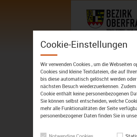
Zum Inhalt
AKTUELLES
DER BEZIRK – 
Cookie-Einstellungen
AKTUELLES
ALLE VIDEOS
Wir verwenden Cookies , um die Webseiten o
Cookies sind kleine Textdateien, die auf Ih
bis diese automatisch gelöscht werden oder 
nächsten Besuch wiederzuerkennen. Zudem w
Cookie enthält keine personenbezogenen Daten
Sie können selbst entscheiden, welche Cookie
mehr alle Funktionalitäten der Seite verfüg
personenbezogener Daten finden Sie in unse
Notwendige Cookies
Stati