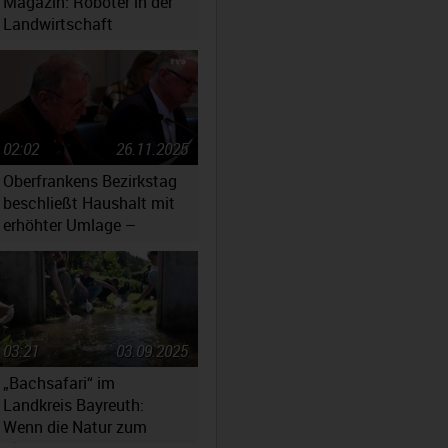
Magazin: Roboter in der
Landwirtschaft
02:02
26.11.2025
Oberfrankens Bezirkstag
beschließt Haushalt mit
erhöhter Umlage –
Massiv gestiegene
Kosten werfen Fragen auf
03:21
03.09.2025
„Bachsafari“ im
Landkreis Bayreuth:
Wenn die Natur zum