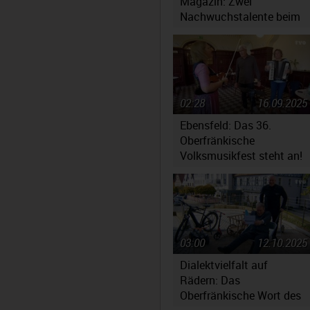
Magazin: Zwei
Nachwuchstalente beim
Jugendsymphonieorchest
Oberfranken
02:28
16.09.2025
Ebensfeld: Das 36.
Oberfränkische
Volksmusikfest steht an!
03:00
12.10.2025
Dialektvielfalt auf
Rädern: Das
Oberfränkische Wort des