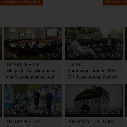
 im Landgasthof Gräfenthal
Der Bezirk –
15:00
18.11.2025
30:00
08.08.2025
Der Bezirk – Das
Die TVO-
Magazin: Auswirkungen
Sommergespräche 2025:
der Sozialausgaben auf
Mit Bezirkstagspräsident
den Haushaltsplan
Henry Schramm
15:00
14.10.2025
02:43
13.10.2025
Der Bezirk – Das
Kutzenberg: 120 Jahre