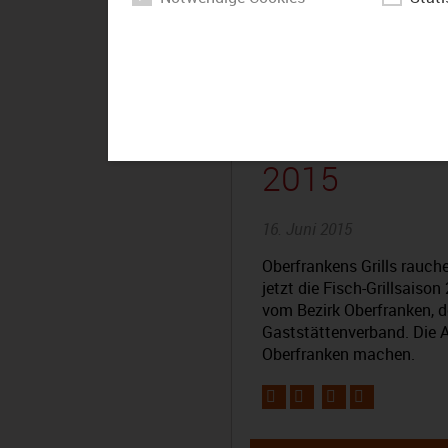
Der Bezirk 
2015
16. Juni 2015
Oberfrankens Grills rauch
jetzt die Fisch-Grillsaiso
vom Bezirk Oberfranken, 
Gaststättenverband. Die A
Oberfranken machen.