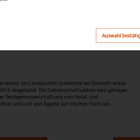
abspielen
Auswahl bestäti
– Das Magazin: Ausgabe Juni
en wieder. Im Landgasthof Gräfenthal bei Bayreuth wurde
n 2015 eingeläutet. Die Gemeinschaftsaktion wird getragen
der Teichgenossenschaft und vom Hotel- und
ktion soll Lust und Appetit auf frischen Fisch aus