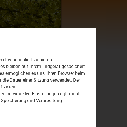
Suche
nach:
rfreundlichkeit zu bieten.
Bezirk
Fisch
Grillsaison
ies bleiben auf Ihrem Endgerät gespeichert
ies ermöglichen es uns, Ihren Browser beim
Hotel- und Gaststättenverband
die Dauer einer Sitzung verwendet. Der
Oberfranken
fizieren.
Teichgenossenschaft
r individuellen Einstellungen ggf. nicht
r Speicherung und Verarbeitung
TV Oberfranken
TVO