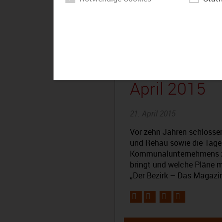
Der Bezirk 
April 2015
21. April 2015
Vor zehn Jahren schlossen
und Rehau sowie die Tage
Kommunalunternehmens z
bringt und welche Pläne m
„Der Bezirk – Das Magazin