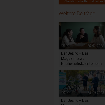
← Oberfränkische Bezirkskliniken: K
Weitere Beiträge
15:00
20.01.2026
Der Bezirk – Das
Magazin: Zwei
Nachwuchstalente beim
Jugendsymphonieorchest
Oberfranken
15:00
14.10.2025
Der Bezirk – Das