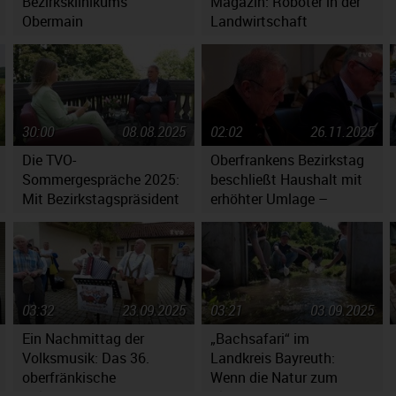
Bezirksklinikums
Magazin: Roboter in der
Obermain
Landwirtschaft
30:00
08.08.2025
02:02
26.11.2025
Die TVO-
Oberfrankens Bezirkstag
Sommergespräche 2025:
beschließt Haushalt mit
Mit Bezirkstagspräsident
erhöhter Umlage –
Henry Schramm
Massiv gestiegene
Kosten werfen Fragen auf
03:32
23.09.2025
03:21
03.09.2025
Ein Nachmittag der
„Bachsafari“ im
Volksmusik: Das 36.
Landkreis Bayreuth:
oberfränkische
Wenn die Natur zum