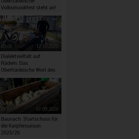
Oberfränkische
Volksmusikfest steht an!
03:00
12.10.2025
Dialektvielfalt auf
Rädern: Das
Oberfränkische Wort des
Jahres 2025 steht fest
02:57
01.09.2025
Baunach: Startschuss für
die Karpfensaison
2025/26