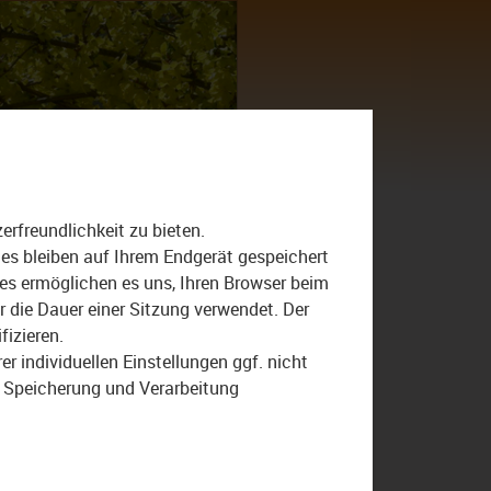
Suche
nach:
rfreundlichkeit zu bieten.
Das Magazin
Der Bezirk
ies bleiben auf Ihrem Endgerät gespeichert
ies ermöglichen es uns, Ihren Browser beim
Günther Denzler
Katja Bittner
die Dauer einer Sitzung verwendet. Der
Klinikum
Krankenhaus
fizieren.
Oberfranken
TV Oberfranken
r individuellen Einstellungen ggf. nicht
r Speicherung und Verarbeitung
TVO