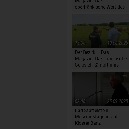
Magazin: Das
oberfränkische Wort des
Jahres 2025
15:00
19.08.2025
Der Bezirk – Das
Magazin: Das Fränkische
Gelbvieh kämpft ums
Überleben
02:40
25.09.2025
Bad Staffelstein:
Museumstagung auf
Kloster Banz