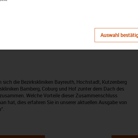
abspielen
Auswahl bestäti
– Das Magazin: Ausgabe
 sich die Bezirkskliniken Bayreuth, Hochstadt, Kutzenberg
skliniken Bamberg, Coburg und Hof zunter dem Dach des
usammen. Welche Vorteile dieser Zusammenschluss
an hat, dies erfahren Sie in unserer aktuellen Ausgabe von
“.