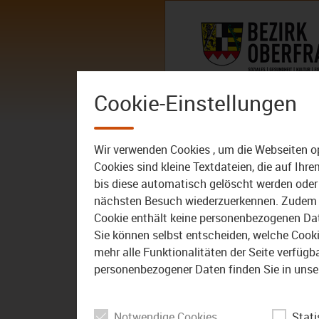
Zum Inhalt
AKTUELLES
DER BEZIRK – 
Cookie-Einstellungen
AKTUELLES
ALLE VIDEOS
Wir verwenden Cookies , um die Webseiten o
Cookies sind kleine Textdateien, die auf Ih
bis diese automatisch gelöscht werden oder 
nächsten Besuch wiederzuerkennen. Zudem w
Cookie enthält keine personenbezogenen Daten
Sie können selbst entscheiden, welche Cookie
mehr alle Funktionalitäten der Seite verfüg
personenbezogener Daten finden Sie in unse
Notwendige Cookies
Stati