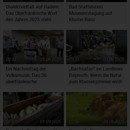
Dialektvielfalt auf Rädern:
Bad Staffelstein:
Das Oberfränkische Wort
Museumstagung auf
des Jahres 2025 steht
Kloster Banz
fest
03:32
23.09.2025
03:21
03.09.2025
Ein Nachmittag der
„Bachsafari“ im Landkreis
Volksmusik: Das 36.
Bayreuth: Wenn die Natur
oberfränkische
zum Klassenzimmer wird!
Volksmusikfest in
Ebensfeld
02:57
01.09.2025
02:56
28.08.2025