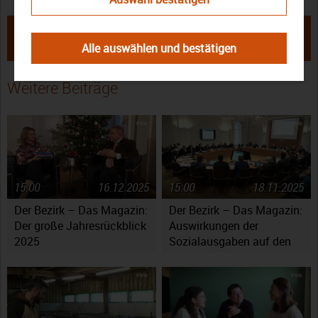
← Grüne Woche in Berlin:
Image Oberfranken: Die
Oberfranken präsentiert sich voller
Imagekampagne von Oberfranken
Alle auswählen und bestätigen
Genuss
Offensiv →
Weitere Beiträge
15:00
16.12.2025
15:00
18.11.2025
Der Bezirk – Das Magazin:
Der Bezirk – Das Magazin:
Der große Jahresrückblick
Auswirkungen der
2025
Sozialausgaben auf den
Haushaltsplan