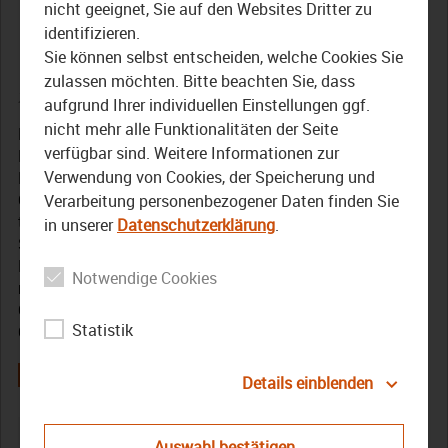
präsentiert sich auf der
nicht geeignet, Sie auf den Websites Dritter zu
identifizieren.
Grünen Woche in Berlin
Sie können selbst entscheiden, welche Cookies Sie
zulassen möchten. Bitte beachten Sie, dass
24. Januar 2023
aufgrund Ihrer individuellen Einstellungen ggf.
nicht mehr alle Funktionalitäten der Seite
Die Internationale Grüne Woche in Berlin gilt als
verfügbar sind. Weitere Informationen zur
Leitmesse für Ernährung, Landwirtschaft und Gartenbau.
Verwendung von Cookies, der Speicherung und
Ein Anziehungspunkt ist die Bayernhalle. Dort hat
Oberfranken Offensiv seinen Stand und veranstaltet
Verarbeitung personenbezogener Daten finden Sie
traditionell den Oberfrankentag – so wie heuer am
in unserer
Datenschutzerklärung
.
Samstag (21. Januar). Viele Landräte und andere
Kommunalpolitiker zeigten Flagge. Die Gäste der Messe
Notwendige Cookies
nehmen den Tag immer gern an, präsentiert sich
Oberfranken doch als Genussregion. Der Blasmusikverein
Statistik
Oberhaid spielte dazu die passende zünftige Musik.
Details einblenden
Oberfranken
Sendung
Auswahl bestätigen