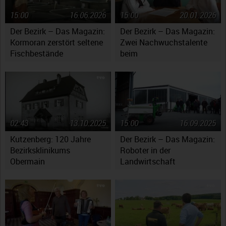
15:00
16.06.2026
15:00
20.01.2026
Der Bezirk – Das Magazin:
Der Bezirk – Das Magazin:
Kormoran zerstört seltene
Zwei Nachwuchstalente
Fischbestände
beim
Jugendsymphonieorchester
Oberfranken
02:43
13.10.2025
15:00
16.09.2025
Kutzenberg: 120 Jahre
Der Bezirk – Das Magazin:
Bezirksklinikums
Roboter in der
Obermain
Landwirtschaft