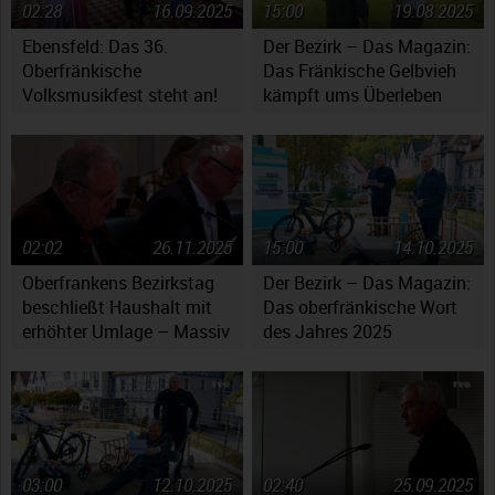
02:28
16.09.2025
15:00
19.08.2025
Ebensfeld: Das 36.
Der Bezirk – Das Magazin:
Oberfränkische
Das Fränkische Gelbvieh
Volksmusikfest steht an!
kämpft ums Überleben
02:02
26.11.2025
15:00
14.10.2025
Oberfrankens Bezirkstag
Der Bezirk – Das Magazin:
beschließt Haushalt mit
Das oberfränkische Wort
erhöhter Umlage – Massiv
des Jahres 2025
gestiegene Kosten werfen
Fragen auf
03:00
12.10.2025
02:40
25.09.2025