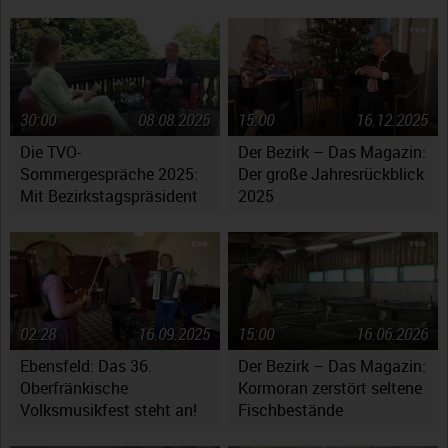
30:00
08.08.2025
15:00
16.12.2025
Die TVO-
Der Bezirk – Das Magazin:
Sommergespräche 2025:
Der große Jahresrückblick
Mit Bezirkstagspräsident
2025
Henry Schramm
02:28
16.09.2025
15:00
16.06.2026
Ebensfeld: Das 36.
Der Bezirk – Das Magazin:
Oberfränkische
Kormoran zerstört seltene
Volksmusikfest steht an!
Fischbestände