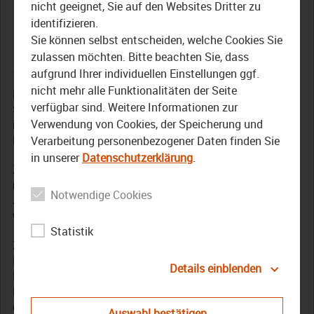
2016: Günther Denzler,
nicht geeignet, Sie auf den Websites Dritter zu
identifizieren.
Bezirkstagspräsident
Sie können selbst entscheiden, welche Cookies Sie
zulassen möchten. Bitte beachten Sie, dass
26. August 2016
aufgrund Ihrer individuellen Einstellungen ggf.
nicht mehr alle Funktionalitäten der Seite
In dieser Ausgabe unserer diesjährigen Reihe der TVO-
verfügbar sind. Weitere Informationen zur
Sommergespräche begrüßt Redaktionsleiter Frank Ebert
Verwendung von Cookies, der Speicherung und
in der Hofer Münch-Ferber-Villa Günther Denzler, den
Bezirkstagspräsidenten des Bezirks Oberfranken.
Verarbeitung personenbezogener Daten finden Sie
in unserer
Datenschutzerklärung
.
Zusammen mit ihm blicken wir zu Beginn des Gesprächs
noch einmal zurück auf den Tag der Franken, der Anfang
Notwendige Cookies
Juli 2016 mit einer großen Festveranstaltung und vielen
weiteren Events unter anderem in Hof begangen wurde.
Statistik
Zudem sprechen wir über die aktuell großen
Herausforderungen der Bezirks, die einerseits mit
Details einblenden
Investitionen gekoppelt sind, wie der Neubau des
Bezirksklinikums Kutzenburg, andererseits das Meistern
der Flüchtlingskrise, hier im speziellen die Aufgaben des
Auswahl bestätigen