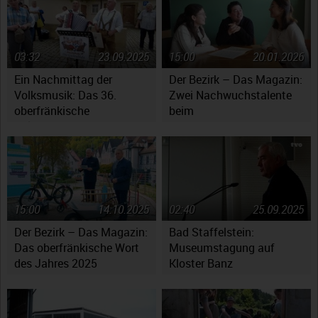
03:32
23.09.2025
15:00
20.01.2026
Ein Nachmittag der
Der Bezirk – Das Magazin:
Volksmusik: Das 36.
Zwei Nachwuchstalente
oberfränkische
beim
Volksmusikfest in
Jugendsymphonieorchester
Ebensfeld
Oberfranken
15:00
14.10.2025
02:40
25.09.2025
Der Bezirk – Das Magazin:
Bad Staffelstein:
Das oberfränkische Wort
Museumstagung auf
des Jahres 2025
Kloster Banz