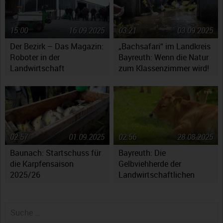
15:00
16.09.2025
03:21
03.09.2025
Der Bezirk – Das Magazin:
„Bachsafari“ im Landkreis
Roboter in der
Bayreuth: Wenn die Natur
Landwirtschaft
zum Klassenzimmer wird!
02:57
01.09.2025
02:56
28.08.2025
Baunach: Startschuss für
Bayreuth: Die
die Karpfensaison
Gelbviehherde der
2025/26
Landwirtschaftlichen
Lehranstalten
Suche nach: