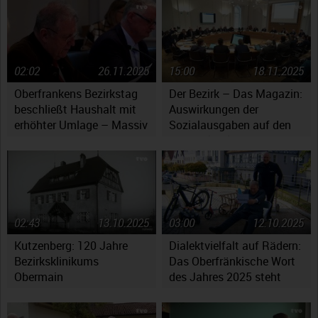
02:02
26.11.2025
15:00
18.11.2025
Oberfrankens Bezirkstag
Der Bezirk – Das Magazin:
beschließt Haushalt mit
Auswirkungen der
erhöhter Umlage – Massiv
Sozialausgaben auf den
gestiegene Kosten werfen
Haushaltsplan
Fragen auf
02:43
13.10.2025
03:00
12.10.2025
Kutzenberg: 120 Jahre
Dialektvielfalt auf Rädern:
Bezirksklinikums
Das Oberfränkische Wort
Obermain
des Jahres 2025 steht
fest