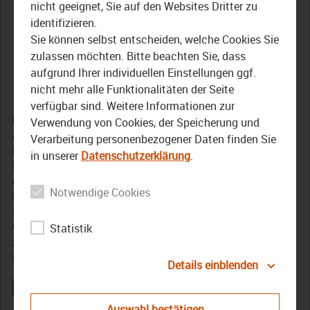
Sommergespräch mit
nicht geeignet, Sie auf den Websites Dritter zu
identifizieren.
Bezirkstagspräsident
Sie können selbst entscheiden, welche Cookies Sie
Henry Schramm
zulassen möchten. Bitte beachten Sie, dass
aufgrund Ihrer individuellen Einstellungen ggf.
nicht mehr alle Funktionalitäten der Seite
14. August 2020
verfügbar sind. Weitere Informationen zur
Der Bezirk Oberfranken hat viele Aufgaben. Unter
Verwendung von Cookies, der Speicherung und
anderem in den Bereichen Soziales, Gesundheit,
Verarbeitung personenbezogener Daten finden Sie
Landwirtschaft und Kultur. Themen, über die
in unserer
Datenschutzerklärung
.
Bezirkstagspräsident Henry Schramm auf der Terrasse
der Münch-Ferber-Villa in Hof mit TVO-Reporter Andreas
Notwendige Cookies
Heuberger sprach. Es ging um das 500-Millionen-Euro
schwere Investitionsprogramm in die
Gesundheitseinrichtungen des Bezirks oder um die
Statistik
Sanierung der Musikbegegnungsstätte Haus Marteau in
Lichtenberg (Landkreis Hof).
Details einblenden
Auswahl bestätigen