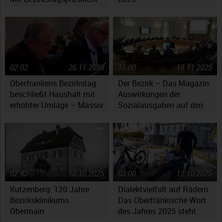
Henry Schramm
02:02
26.11.2025
15:00
18.11.2025
Oberfrankens Bezirkstag
Der Bezirk – Das Magazin:
beschließt Haushalt mit
Auswirkungen der
erhöhter Umlage – Massiv
Sozialausgaben auf den
gestiegene Kosten werfen
Haushaltsplan
Fragen auf
02:43
13.10.2025
03:00
12.10.2025
Kutzenberg: 120 Jahre
Dialektvielfalt auf Rädern:
Bezirksklinikums
Das Oberfränkische Wort
Obermain
des Jahres 2025 steht