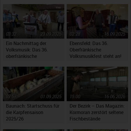
fest
03:32
23.09.2025
02:28
16.09.2025
Ein Nachmittag der
Ebensfeld: Das 36.
Volksmusik: Das 36.
Oberfränkische
oberfränkische
Volksmusikfest steht an!
Volksmusikfest in
Ebensfeld
02:57
01.09.2025
15:00
16.06.2026
Baunach: Startschuss für
Der Bezirk – Das Magazin:
die Karpfensaison
Kormoran zerstört seltene
2025/26
Fischbestände