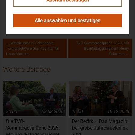
Bezirkstagspräsident
Henry Schramm
Interview
Oberfranken
Sommergespräch
TV Oberfranken
TVO
Alle auswählen und bestätigen
TVO Sommergespräch
← Weltneuheit in Lichtenberg:
TVO Sommergespräch 2020: Mit
Tonnenschwere Granitsplitter für
Bezirkstagspräsident Henry
Haus Marteau
Schramm →
Weitere Beiträge
30:00
08.08.2025
15:00
16.12.2025
Die TVO-
Der Bezirk – Das Magazin:
Sommergespräche 2025:
Der große Jahresrückblick
Mit Bezirkstagspräsident
2025