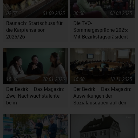
02:57
01.09.2025
30:00
08.08.2025
Baunach: Startschuss für
Die TVO-
die Karpfensaison
Sommergespräche 2025:
2025/26
Mit Bezirkstagspräsident
Henry Schramm
15:00
20.01.2026
15:00
18.11.2025
Der Bezirk – Das Magazin:
Der Bezirk – Das Magazin:
Zwei Nachwuchstalente
Auswirkungen der
beim
Sozialausgaben auf den
Jugendsymphonieorchester
Haushaltsplan
Oberfranken