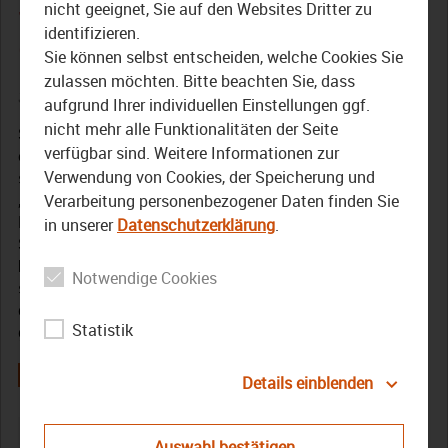
Jahres 2022: Deshalb fiel
nicht geeignet, Sie auf den Websites Dritter zu
identifizieren.
die Wahl auf „waafn“
Sie können selbst entscheiden, welche Cookies Sie
zulassen möchten. Bitte beachten Sie, dass
31. Oktober 2022
aufgrund Ihrer individuellen Einstellungen ggf.
nicht mehr alle Funktionalitäten der Seite
Seit dem Wochenende steht es fest – das neue
verfügbar sind. Weitere Informationen zur
oberfränkische Wort des Jahres! Diesmal hat sich die
Verwendung von Cookies, der Speicherung und
sechsköpfige Jury aus Sprachwissenschaftlern für
„waafn“ entschieden. Wie im letzten Jahr, hat
Verarbeitung personenbezogener Daten finden Sie
Bezirkstagspräsident Henry Schramm den diesjährigen
in unserer
Datenschutzerklärung
.
Sieger gemeinsam mit Starkoch Alexander Herrmann
bekannt gegeben. „Waafn“ heißt so viel wie plaudern oder
Notwendige Cookies
schwatzen. Warum sich die Jury am Ende genau für
dieses Wort entschieden und woher das Wort „waafn“
Statistik
genau kommt, das erfahren Sie im Beitrag.
Details einblenden
Alexander Herrmann
bezirk Oberfranken
Henry Schramm
Auswahl bestätigen