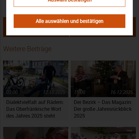
Oberfränkisches Wort des Jahres 2022
waafn
Alle auswählen und bestätigen
← Der Bezirk – Das Magazin:
„Waafn“: Die Verkündung des
Tierbegleitende Therapie mit
Oberfränkischen Wortes des Jahres
Alpakas
2022 in voller Länge →
Weitere Beiträge
03:00
12.10.2025
15:00
16.12.2025
Dialektvielfalt auf Rädern:
Der Bezirk – Das Magazin:
Das Oberfränkische Wort
Der große Jahresrückblick
des Jahres 2025 steht
2025
fest