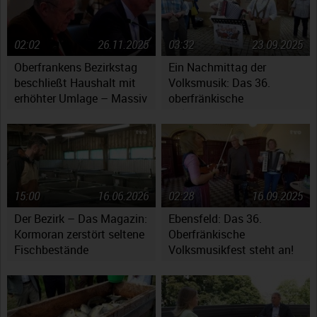
02:02
26.11.2025
03:32
23.09.2025
Oberfrankens Bezirkstag
Ein Nachmittag der
beschließt Haushalt mit
Volksmusik: Das 36.
erhöhter Umlage – Massiv
oberfränkische
gestiegene Kosten werfen
Volksmusikfest in
Fragen auf
Ebensfeld
15:00
16.06.2026
02:28
16.09.2025
Der Bezirk – Das Magazin:
Ebensfeld: Das 36.
Kormoran zerstört seltene
Oberfränkische
Fischbestände
Volksmusikfest steht an!