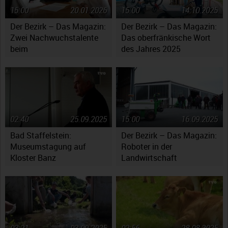
15:00
20.01.2026
15:00
14.10.2025
Der Bezirk – Das Magazin:
Der Bezirk – Das Magazin:
Zwei Nachwuchstalente
Das oberfränkische Wort
beim
des Jahres 2025
Jugendsymphonieorchester
Oberfranken
02:40
25.09.2025
15:00
16.09.2025
Bad Staffelstein:
Der Bezirk – Das Magazin:
Museumstagung auf
Roboter in der
Kloster Banz
Landwirtschaft
03:21
03.09.2025
02:56
28.08.2025