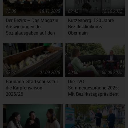
15:00
18.11.2025
02:43
13.10.2025
Der Bezirk – Das Magazin:
Kutzenberg: 120 Jahre
Auswirkungen der
Bezirksklinikums
Sozialausgaben auf den
Obermain
Haushaltsplan
02:57
01.09.2025
30:00
08.08.2025
Baunach: Startschuss für
Die TVO-
die Karpfensaison
Sommergespräche 2025:
2025/26
Mit Bezirkstagspräsident
Henry Schramm