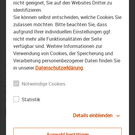
des Oberfränkischen
nicht geeignet, Sie auf den Websites Dritter zu
identifizieren.
Wortes des Jahres 2023 in
Sie können selbst entscheiden, welche Cookies Sie
voller Länge
zulassen möchten. Bitte beachten Sie, dass
aufgrund Ihrer individuellen Einstellungen ggf.
nicht mehr alle Funktionalitäten der Seite
12. November 2023
verfügbar sind. Weitere Informationen zur
„Fregger“ und „urigeln“ waren schon dabei, „Erpfl“ und
Verwendung von Cookies, der Speicherung und
„waaf’n“ machten in den letzten beiden Jahren das
Verarbeitung personenbezogener Daten finden Sie
Rennen. Die Rede ist vom „Oberfränkischen Wort des
in unserer
Datenschutzerklärung
.
Jahres“. Auch 2023 machte sich eine Jury Gedanken,
wählte und kürte aus rund 330 Einsendung das
Notwendige Cookies
diesjährige Gewinnerwort. Dies wurde nun von
Bezirkstagspräsident Henry Schramm und Starkoch
Alexander Herrmann verkündet.
Statistik
Details einblenden
Alexander Herrmann
bezirk Oberfranken
Henry Schramm
Auswahl bestätigen