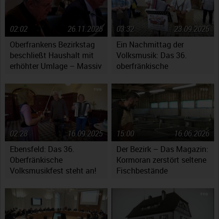
02:02
26.11.2025
03:32
23.09.2025
Oberfrankens Bezirkstag
Ein Nachmittag der
beschließt Haushalt mit
Volksmusik: Das 36.
erhöhter Umlage – Massiv
oberfränkische
gestiegene Kosten werfen
Volksmusikfest in
Fragen auf
Ebensfeld
02:28
16.09.2025
15:00
16.06.2026
Ebensfeld: Das 36.
Der Bezirk – Das Magazin:
Oberfränkische
Kormoran zerstört seltene
Volksmusikfest steht an!
Fischbestände