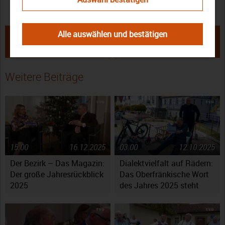
Oberfranken
Oberfränkisches Wort des Jahres
← Verkündung: Das ist das
Oberfränkisches Wort des Jahres
Alle auswählen und bestätigen
oberfränkische Wort des Jahres
2023: Deshalb macht „Meichela“
2023
das Rennen →
Weitere Beiträge
15:00
16.12.2025
03:00
12.10.2025
Der Bezirk – Das Magazin:
Dialektvielfalt auf Rädern:
Der große Jahresrückblick
Das Oberfränkische Wort
2025
des Jahres 2025 steht
fest