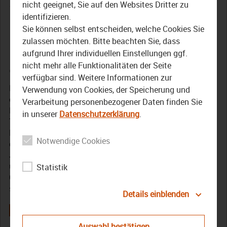
Sommergespräche 2025:
nicht geeignet, Sie auf den Websites Dritter zu
identifizieren.
Mit Bezirkstagspräsident
Sie können selbst entscheiden, welche Cookies Sie
Henry Schramm
zulassen möchten. Bitte beachten Sie, dass
aufgrund Ihrer individuellen Einstellungen ggf.
nicht mehr alle Funktionalitäten der Seite
8. August 2025
verfügbar sind. Weitere Informationen zur
Die Anrufzahlen beim Krisendienst haben sich weiter
Verwendung von Cookies, der Speicherung und
erhöht. Er ist eine unterschwellige Anlaufstelle für
Verarbeitung personenbezogener Daten finden Sie
Menschen in seelischen Notsituationen. Eines der
in unserer
Datenschutzerklärung
.
Themen, um die es beim TVO-Sommerinterview mit
Bezirkstagspräsident Henry Schramm geht. Außerdem
Notwendige Cookies
geht es um die Ausstellung „Doppelt stigmatisiert.
Jüdische Opfer der NS-Krankenmorde aus Kutzenberg“,
um die umfassenden Baumaßnahmen in den
Statistik
Gesundheitseinrichtungen des Bezirks oder auch um die
stetig steigenden Sozialausgaben.
Details einblenden
Auswahl bestätigen