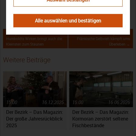
Bezirk
Henry Schramm
Interview
Münch-Ferber-Villa
Sommergespräch
Alle auswählen und bestätigen
← Bayreuth: Alexander von
Der Bezirk – Das Magazin: Das
Humboldts Wirken bringt auch die
Fränkische Gelbvieh kämpft ums
Kleinsten zum Staunen
Überleben →
Weitere Beiträge
15:00
16.12.2025
15:00
16.06.2026
Der Bezirk – Das Magazin:
Der Bezirk – Das Magazin:
Der große Jahresrückblick
Kormoran zerstört seltene
2025
Fischbestände