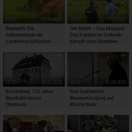
02:56
28.08.2025
15:00
19.08.2025
Bayreuth: Die
Der Bezirk – Das Magazin:
Gelbviehherde der
Das Fränkische Gelbvieh
Landwirtschaftlichen
kämpft ums Überleben
Lehranstalten
02:43
13.10.2025
02:40
25.09.2025
Kutzenberg: 120 Jahre
Bad Staffelstein:
Bezirksklinikums
Museumstagung auf
Obermain
Kloster Banz