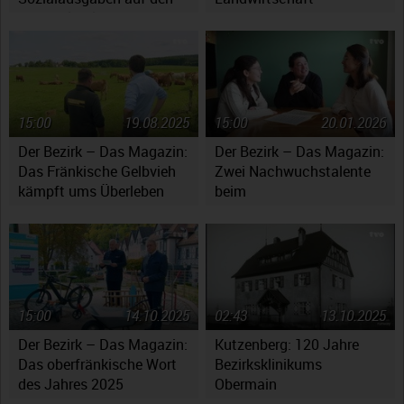
Haushaltsplan
15:00
19.08.2025
15:00
20.01.2026
Der Bezirk – Das Magazin:
Der Bezirk – Das Magazin:
Das Fränkische Gelbvieh
Zwei Nachwuchstalente
kämpft ums Überleben
beim
Jugendsymphonieorchester
Oberfranken
15:00
14.10.2025
02:43
13.10.2025
Der Bezirk – Das Magazin:
Kutzenberg: 120 Jahre
Das oberfränkische Wort
Bezirksklinikums
des Jahres 2025
Obermain