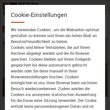
Zum Inhalt
Cookie-Einstellungen
Wir verwenden Cookies , um die Webseiten optimal
AKTUELLES
ALLE VIDEOS
DER BEZIRK - DAS MAGAZIN
gestalten zu können und Ihnen ein hohes Maß an
Benutzerfreundlichkeit zu bieten.
Cookies sind kleine Textdateien, die auf Ihrem
Rechner abgelegt werden und die Ihr Browser
speichert. Cookies bleiben auf Ihrem Endgerät
gespeichert bis diese automatisch gelöscht
werden oder Sie diese manuell in Ihren
Video
Browsereinstellungen löschen. Cookies
ermöglichen es uns, Ihren Browser beim nächsten
Besuch wiederzuerkennen. Zudem werden die
Cookies zur anonymen statistischen Auswertung
abspie
Der Bezirk – Das Magazin:
für die Dauer einer Sitzung verwendet. Der Cookie
enthält keine personenbezogenen Daten und ist