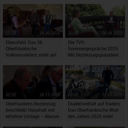
02:28
16.09.2025
30:00
08.08.2025
Ebensfeld: Das 36.
Die TVO-
Oberfränkische
Sommergespräche 2025:
Volksmusikfest steht an!
Mit Bezirkstagspräsident
Henry Schramm
02:02
26.11.2025
03:00
12.10.2025
Oberfrankens Bezirkstag
Dialektvielfalt auf Rädern:
beschließt Haushalt mit
Das Oberfränkische Wort
erhöhter Umlage – Massiv
des Jahres 2025 steht
gestiegene Kosten werfen
fest