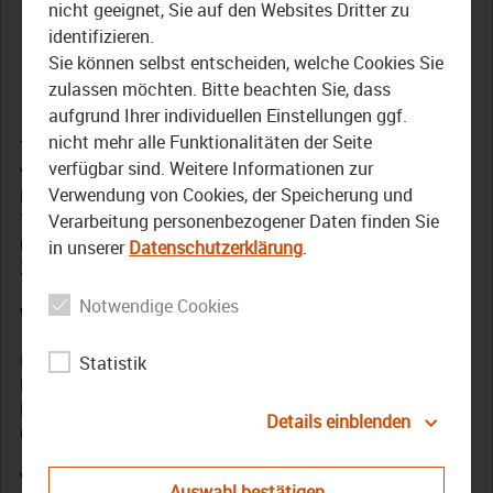
Trachtenausstellung im
nicht geeignet, Sie auf den Websites Dritter zu
identifizieren.
Landkreis Kronach
Sie können selbst entscheiden, welche Cookies Sie
zulassen möchten. Bitte beachten Sie, dass
17. September 2024
aufgrund Ihrer individuellen Einstellungen ggf.
nicht mehr alle Funktionalitäten der Seite
Trachten sind mehr als nur Kleidung. Sie sind Ausdruck
verfügbar sind. Weitere Informationen zur
von Tradition, Kultur und der Seele einer Gemeinschaft.
Verwendung von Cookies, der Speicherung und
Nicht ohne Grund hält sich die Sonderstellung einer
Tracht in den heimischen Kleiderschränken selbst in
Verarbeitung personenbezogener Daten finden Sie
unserem heutigem schnelllebigen und globalisierten
in unserer
Datenschutzerklärung
.
Zeitalter.
Notwendige Cookies
Wanderausstellung im Landkreis Kronach
Die aktuelle Wanderausstellung „VEREINt in Tracht –
Statistik
Kleidung als Heimat“ im Landkreis Kronach zeigt ihren
Besuchern die ganze Schönheit der Trachten. Auch TV
Details einblenden
Oberfranken hat vorbeigeschaut!
Vorbereitungen auf Erntedankfest laufen
Auswahl bestätigen