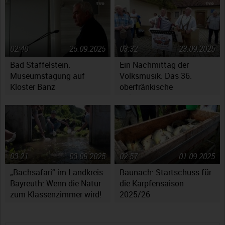
Fragen auf
02:40
25.09.2025
03:32
23.09.2025
Bad Staffelstein:
Ein Nachmittag der
Museumstagung auf
Volksmusik: Das 36.
Kloster Banz
oberfränkische
Volksmusikfest in
Ebensfeld
03:21
03.09.2025
02:57
01.09.2025
„Bachsafari“ im Landkreis
Baunach: Startschuss für
Bayreuth: Wenn die Natur
die Karpfensaison
zum Klassenzimmer wird!
2025/26