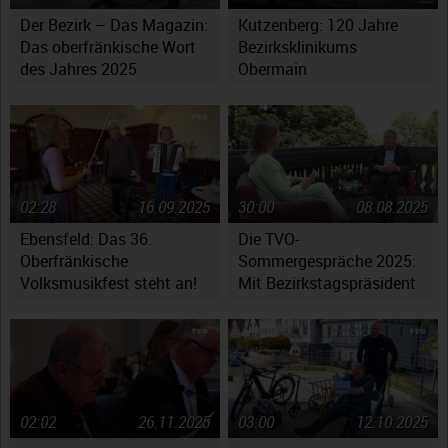
Der Bezirk – Das Magazin:
Kutzenberg: 120 Jahre
Das oberfränkische Wort
Bezirksklinikums
des Jahres 2025
Obermain
02:28
16.09.2025
30:00
08.08.2025
Ebensfeld: Das 36.
Die TVO-
Oberfränkische
Sommergespräche 2025:
Volksmusikfest steht an!
Mit Bezirkstagspräsident
Henry Schramm
02:02
26.11.2025
03:00
12.10.2025