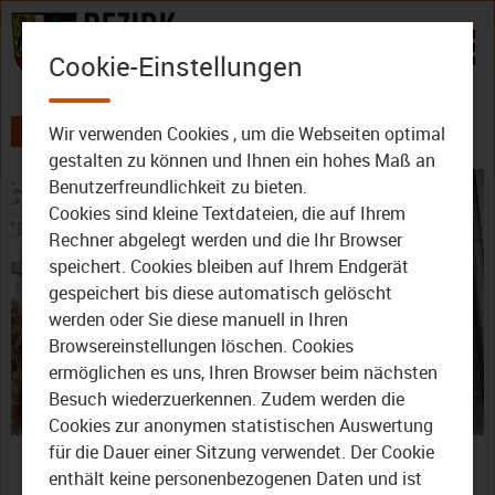
Zum Inhalt
Cookie-Einstellungen
Wir verwenden Cookies , um die Webseiten optimal
AKTUELLES
ALLE VIDEOS
DER BEZIRK - DAS MAGAZIN
gestalten zu können und Ihnen ein hohes Maß an
Benutzerfreundlichkeit zu bieten.
Cookies sind kleine Textdateien, die auf Ihrem
Rechner abgelegt werden und die Ihr Browser
speichert. Cookies bleiben auf Ihrem Endgerät
gespeichert bis diese automatisch gelöscht
werden oder Sie diese manuell in Ihren
Video
Browsereinstellungen löschen. Cookies
ermöglichen es uns, Ihren Browser beim nächsten
Besuch wiederzuerkennen. Zudem werden die
Cookies zur anonymen statistischen Auswertung
abspie
Der Bezirk – Das Magazin:
für die Dauer einer Sitzung verwendet. Der Cookie
enthält keine personenbezogenen Daten und ist