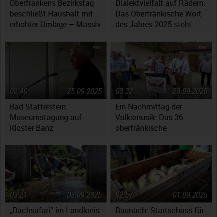
Oberfrankens Bezirkstag
Dialektvielfalt auf Rädern:
beschließt Haushalt mit
Das Oberfränkische Wort
erhöhter Umlage – Massiv
des Jahres 2025 steht
gestiegene Kosten werfen
fest
Fragen auf
02:40
25.09.2025
03:32
23.09.2025
Bad Staffelstein:
Ein Nachmittag der
Museumstagung auf
Volksmusik: Das 36.
Kloster Banz
oberfränkische
Volksmusikfest in
Ebensfeld
03:21
03.09.2025
02:57
01.09.2025
„Bachsafari“ im Landkreis
Baunach: Startschuss für