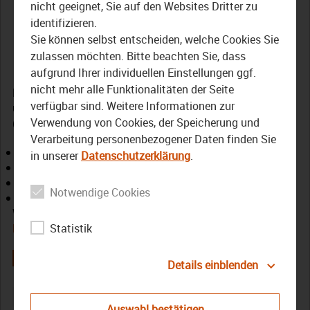
Kreis-Erntedankfest in
nicht geeignet, Sie auf den Websites Dritter zu
identifizieren.
Bayreuth
Sie können selbst entscheiden, welche Cookies Sie
zulassen möchten. Bitte beachten Sie, dass
15. Oktober 2024
aufgrund Ihrer individuellen Einstellungen ggf.
nicht mehr alle Funktionalitäten der Seite
Die Themen der Sendung am Dienstag, Erstausstrahlung
verfügbar sind. Weitere Informationen zur
um 18:30 Uhr im Kabel und 19:30 Uhr für Satellit
Verwendung von Cookies, der Speicherung und
(FrankenPlus):
Verarbeitung personenbezogener Daten finden Sie
Tag der Gesundheit des Bezirks
in unserer
Datenschutzerklärung
.
Kreiserntedanktag
Historische Schätzung aus dem Kleiderschrank
Notwendige Cookies
Verleihung von Ehrenmedaillen
Weitere Ausgaben der Sendereihe finden Sie in der
Mediathek
.
Statistik
Details einblenden
Der Bezirk-Das Magazin
Oberfranken
Sendung
Auswahl bestätigen