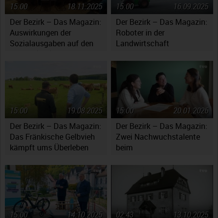
15:00
18.11.2025
15:00
16.09.2025
Der Bezirk – Das Magazin:
Der Bezirk – Das Magazin:
Auswirkungen der
Roboter in der
Sozialausgaben auf den
Landwirtschaft
Haushaltsplan
15:00
19.08.2025
15:00
20.01.2026
Der Bezirk – Das Magazin:
Der Bezirk – Das Magazin:
Das Fränkische Gelbvieh
Zwei Nachwuchstalente
kämpft ums Überleben
beim
Jugendsymphonieorchester
Oberfranken
15:00
14.10.2025
02:43
13.10.2025