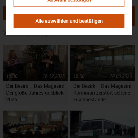
← Bezirk Oberfranken: Fröhliches
Bayreuth: Oberfrankenstiftung –
Erntedankfest in Bayreuth
Engagement für die Region
Alle auswählen und bestätigen
ausgezeichnet →
Weitere Beiträge
15:00
16.12.2025
15:00
16.06.2026
Der Bezirk – Das Magazin:
Der Bezirk – Das Magazin:
Der große Jahresrückblick
Kormoran zerstört seltene
2025
Fischbestände