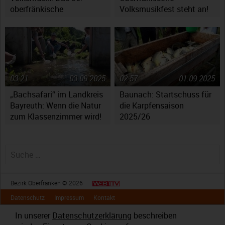
oberfränkische
Volksmusikfest steht an!
Volksmusikfest in
Ebensfeld
03:21
03.09.2025
02:57
01.09.2025
„Bachsafari“ im Landkreis
Baunach: Startschuss für
Bayreuth: Wenn die Natur
die Karpfensaison
zum Klassenzimmer wird!
2025/26
Suche nach:
Bezirk Oberfranken © 2026
Datenschutz
Impressum
Kontakt
In unserer
Datenschutzerklärung
beschreiben