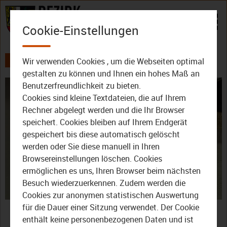
Zum Inhalt
Cookie-Einstellungen
Wir verwenden Cookies , um die Webseiten optimal
AKTUELLES
ALLE VIDEOS
DER BEZIRK - DAS MAGAZIN
gestalten zu können und Ihnen ein hohes Maß an
Benutzerfreundlichkeit zu bieten.
Cookies sind kleine Textdateien, die auf Ihrem
Rechner abgelegt werden und die Ihr Browser
speichert. Cookies bleiben auf Ihrem Endgerät
gespeichert bis diese automatisch gelöscht
werden oder Sie diese manuell in Ihren
Video
Browsereinstellungen löschen. Cookies
ermöglichen es uns, Ihren Browser beim nächsten
Besuch wiederzuerkennen. Zudem werden die
Cookies zur anonymen statistischen Auswertung
abspie
Der Bezirk – Das Magazin:
für die Dauer einer Sitzung verwendet. Der Cookie
enthält keine personenbezogenen Daten und ist