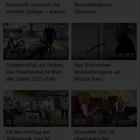
beschließt Haushalt mit
Bezirksklinikums
erhöhter Umlage – Massiv
Obermain
gestiegene Kosten werfen
Fragen auf
03:00
12.10.2025
02:40
25.09.2025
Dialektvielfalt auf Rädern:
Bad Staffelstein:
Das Oberfränkische Wort
Museumstagung auf
des Jahres 2025 steht
Kloster Banz
fest
03:32
23.09.2025
02:28
16.09.2025
Ein Nachmittag der
Ebensfeld: Das 36.
Volksmusik: Das 36.
Oberfränkische