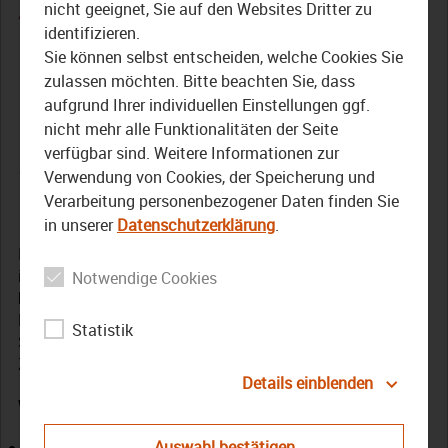
Ausstellung im
nicht geeignet, Sie auf den Websites Dritter zu
identifizieren.
Bauernmuseum
Sie können selbst entscheiden, welche Cookies Sie
Bamberger Land widmet
zulassen möchten. Bitte beachten Sie, dass
aufgrund Ihrer individuellen Einstellungen ggf.
sich der Bedeutung des
nicht mehr alle Funktionalitäten der Seite
verfügbar sind. Weitere Informationen zur
Stickens
Verwendung von Cookies, der Speicherung und
Verarbeitung personenbezogener Daten finden Sie
17. Mai 2022
in unserer
Datenschutzerklärung
.
In der Mai-Ausgabe von Der Bezirk – Das Magazin
informieren wir über die „Kunst des Stickens“. Dazu
Notwendige Cookies
besuchten wir das Bauernmuseum Bamberger Land in
Frensdorf (Landkreis Bamberg). Dort kann man derzeit die
Statistik
Sonderausstellung „Nur zur Zierde? Sticken in unserer
Zeit: Tradition – Kunst – Leidenschaft“ bewundern.
Details einblenden
Weitere Themen der Sendung
Auswahl bestätigen
Ein Workshop zum Thema Papier im Zuge der