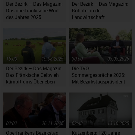
Der Bezirk – Das Magazin:
Der Bezirk – Das Magazin:
Das oberfränkische Wort
Roboter in der
des Jahres 2025
Landwirtschaft
15:00
19.08.2025
30:00
08.08.2025
Der Bezirk – Das Magazin:
Die TVO-
Das Fränkische Gelbvieh
Sommergespräche 2025:
kämpft ums Überleben
Mit Bezirkstagspräsident
Henry Schramm
02:02
26.11.2025
02:43
13.10.2025
Oberfrankens Bezirkstag
Kutzenberg: 120 Jahre