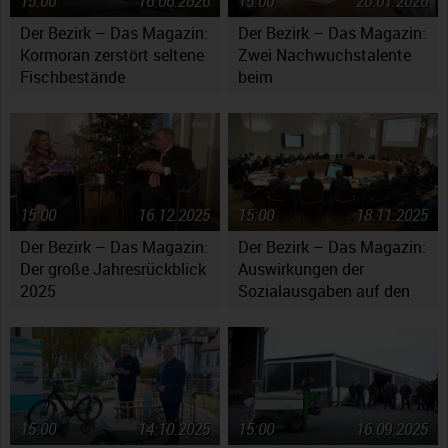
15:00
16.06.2026
15:00
20.01.2026
Der Bezirk – Das Magazin:
Der Bezirk – Das Magazin:
Kormoran zerstört seltene
Zwei Nachwuchstalente
Fischbestände
beim
Jugendsymphonieorchester
Oberfranken
15:00
16.12.2025
15:00
18.11.2025
Der Bezirk – Das Magazin:
Der Bezirk – Das Magazin:
Der große Jahresrückblick
Auswirkungen der
2025
Sozialausgaben auf den
Haushaltsplan
15:00
14.10.2025
15:00
16.09.2025