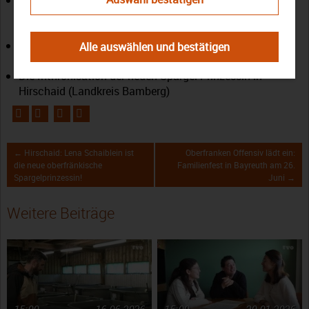
Lernwerkstatt des Museums für Bäuerliche
Arbeitsgeräte
Der Weideauftrieb der Mutterkuhherde in den
Alle auswählen und bestätigen
Landwirtschaftlichen Lehranstalten
Die Inthronisation der neuen Spargel-Prinzessin in
Hirschaid (Landkreis Bamberg)
← Hirschaid: Lena Schaiblein ist
Oberfranken Offensiv lädt ein:
die neue oberfränkische
Familienfest in Bayreuth am 26.
Spargelprinzessin!
Juni →
Weitere Beiträge