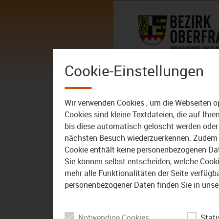
Zum Inhalt
AKTUELLES
DER BEZIRK – 
Cookie-Einstellungen
AKTUELLES
ALLE VIDEOS
Wir verwenden Cookies , um die Webseiten o
Cookies sind kleine Textdateien, die auf Ih
bis diese automatisch gelöscht werden oder 
nächsten Besuch wiederzuerkennen. Zudem w
Cookie enthält keine personenbezogenen Daten
Sie können selbst entscheiden, welche Cookie
mehr alle Funktionalitäten der Seite verfüg
personenbezogener Daten finden Sie in unse
Notwendige Cookies
Stati