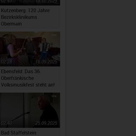
02:43
13.10.2025
Kutzenberg: 120 Jahre
Bezirksklinikums
Obermain
02:28
16.09.2025
Ebensfeld: Das 36.
Oberfränkische
Volksmusikfest steht an!
02:40
25.09.2025
Bad Staffelstein: