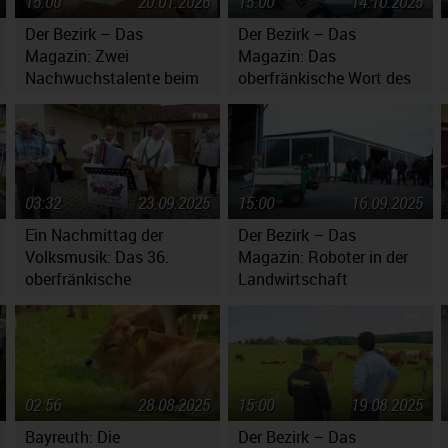
15:00
20.01.2026
15:00
14.10.2025
Der Bezirk – Das
Der Bezirk – Das
Magazin: Zwei
Magazin: Das
Nachwuchstalente beim
oberfränkische Wort des
Jugendsymphonieorchester
Jahres 2025
Oberfranken
03:32
23.09.2025
15:00
16.09.2025
Ein Nachmittag der
Der Bezirk – Das
Volksmusik: Das 36.
Magazin: Roboter in der
oberfränkische
Landwirtschaft
Volksmusikfest in
Ebensfeld
02:56
28.08.2025
15:00
19.08.2025
Bayreuth: Die
Der Bezirk – Das