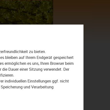
Suche
nach:
rfreundlichkeit zu bieten.
Bayreuth
Bezirk
ies bleiben auf Ihrem Endgerät gespeichert
ies ermöglichen es uns, Ihren Browser beim
Bezirkstag
Coburg
die Dauer einer Sitzung verwendet. Der
Haushalt
Henry Schramm
fizieren.
Jufinale
Jugendfilmfestival
r individuellen Einstellungen ggf. nicht
r Speicherung und Verarbeitung
Jugendsymphonieorchester
Magazin
Oberfranken
TV Oberfranken
TVO