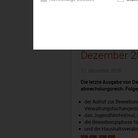
Der Bezirk 
Dezember 2
17. Dezember 2019
Die letzte Ausgabe von De
abwechslungsreich. Folg
der Aufruf zur Bewerbun
Verwaltungsfachangeste
das Jugendfilmfestival,
die Bewerbungsphase fü
und die Haushaltsverabs