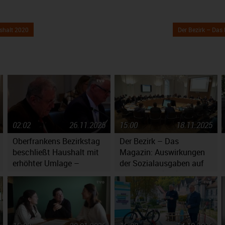
shalt 2020
Der Bezirk – Da
02:02
26.11.2025
15:00
18.11.2025
Oberfrankens Bezirkstag
Der Bezirk – Das
beschließt Haushalt mit
Magazin: Auswirkungen
erhöhter Umlage –
der Sozialausgaben auf
Massiv gestiegene
den Haushaltsplan
Kosten werfen Fragen auf