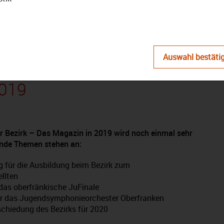
abspielen
Auswahl bestäti
– Das Magazin: Ausgabe
019
r Bezirk – Das Magazin in 2019 wird noch einmal sehr
ende Themen stehen an:
g für die Ausbildung beim Bezirk zum
llten
 das oberfränkische JuFinale
r das Jugendsymphonieorchester Oberfranken
chiedung des Bezirks für 2020