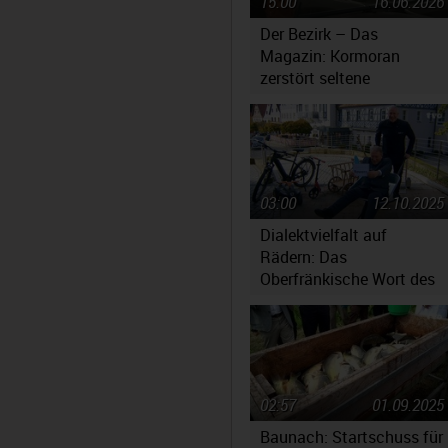
15:00
16.06.2026
Der Bezirk – Das
Magazin: Kormoran
zerstört seltene
Fischbestände
03:00
12.10.2025
Dialektvielfalt auf
Rädern: Das
Oberfränkische Wort des
Jahres 2025 steht fest
02:57
01.09.2025
Baunach: Startschuss für