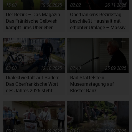
15:00
19.08.2025
02:02
26.11.2025
Der Bezirk – Das Magazin:
Oberfrankens Bezirkstag
Das Fränkische Gelbvieh
beschließt Haushalt mit
kämpft ums Überleben
erhöhter Umlage – Massiv
gestiegene Kosten werfen
Fragen auf
03:00
12.10.2025
02:40
25.09.2025
Dialektvielfalt auf Rädern:
Bad Staffelstein:
Das Oberfränkische Wort
Museumstagung auf
des Jahres 2025 steht
Kloster Banz
fest
03:32
23.09.2025
03:21
03.09.2025