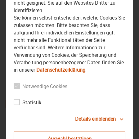
Ausgabe August 2018
nicht geeignet, Sie auf den Websites Dritter zu
identifizieren.
21. August 2018
Sie können selbst entscheiden, welche Cookies Sie
zulassen möchten. Bitte beachten Sie, dass
Nach 15 Jahren Amtszeit geht Bezirkstagspräsident Dr.
aufgrund Ihrer individuellen Einstellungen ggf.
Günther Denzler im Herbst 2018 in den wohlverdienten
nicht mehr alle Funktionalitäten der Seite
Ruhestand. Wir nehmen dies zum Anlass und blicken in
verfügbar sind. Weitere Informationen zur
der August-Ausgabe ganz allgemein auf den Bezirk.
Verwendung von Cookies, der Speicherung und
Anlässlich des Amtsendes des oberfränksichen
Verarbeitung personenbezogener Daten finden Sie
Kommunalpolitikers blicken wir im ersten Teil der
in unserer
Datenschutzerklärung
.
zweiteiligen Sondersendung auf die Bereiche Verwaltung,
Landwirtschaft, Gesundheit und Fischerei. Am 18.
September stehen dann die Abteilungen Soziales,
Notwendige Cookies
Markgrafenschule und Kultur im Fokus.
Statistik
Details einblenden
Bezirk
Bezirkstagspräsident
Fischerei
Gesundheit
Günther Denzler
Landwirtschaft
Oberfranken
Auswahl bestätigen