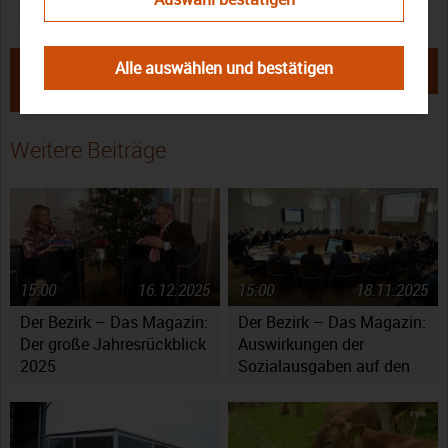
TV Oberfranken
TVO
Verwaltung
← Die 69. Kulmbacher Bierwoche:
Heiligenstadt: Abschiedstreffen der
Alle auswählen und bestätigen
Bezirkstagspräsident Günther
CSU-Bezirkstagsfraktion →
Denzler im Interview
Weitere Beiträge
15:00
16.12.2025
15:00
18.11.2025
Der Bezirk – Das Magazin:
Der Bezirk – Das Magazin:
Der große Jahresrückblick
Auswirkungen der
2025
Sozialausgaben auf den
Haushaltsplan