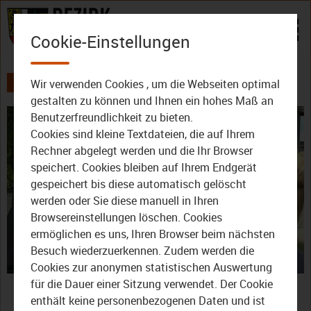
Zum Inhalt
Cookie-Einstellungen
Wir verwenden Cookies , um die Webseiten optimal
AKTUELLES
ALLE VIDEOS
DER BEZIRK - DAS MAGAZIN
gestalten zu können und Ihnen ein hohes Maß an
Benutzerfreundlichkeit zu bieten.
Cookies sind kleine Textdateien, die auf Ihrem
Rechner abgelegt werden und die Ihr Browser
speichert. Cookies bleiben auf Ihrem Endgerät
gespeichert bis diese automatisch gelöscht
werden oder Sie diese manuell in Ihren
Video
Browsereinstellungen löschen. Cookies
ermöglichen es uns, Ihren Browser beim nächsten
Besuch wiederzuerkennen. Zudem werden die
Cookies zur anonymen statistischen Auswertung
abspie
Der Bezirk – Das Magazin:
für die Dauer einer Sitzung verwendet. Der Cookie
enthält keine personenbezogenen Daten und ist