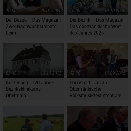
15:00
20.01.2026
15:00
14.10.2025
Der Bezirk – Das Magazin:
Der Bezirk – Das Magazin:
Zwei Nachwuchstalente
Das oberfränkische Wort
beim
des Jahres 2025
Jugendsymphonieorchester
Oberfranken
02:43
13.10.2025
02:28
16.09.2025
Kutzenberg: 120 Jahre
Ebensfeld: Das 36.
Bezirksklinikums
Oberfränkische
Obermain
Volksmusikfest steht an!