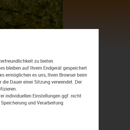
Suche
nach:
rfreundlichkeit zu bieten.
Aufseß
ies bleiben auf Ihrem Endgerät gespeichert
ies ermöglichen es uns, Ihren Browser beim
Der Bezirk-Das Magazin
die Dauer einer Sitzung verwendet. Der
Günter Dippold
Landjugend
fizieren.
Lehranstalt für Fischerei
r individuellen Einstellungen ggf. nicht
r Speicherung und Verarbeitung
Nähkurs
Oberfranken
Sendung
Trachten