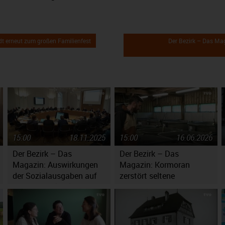
dt erneut zum großen Familienfest
Der Bezirk – Das Ma
15:00
18.11.2025
15:00
16.06.2026
Der Bezirk – Das
Der Bezirk – Das
Magazin: Auswirkungen
Magazin: Kormoran
der Sozialausgaben auf
zerstört seltene
den Haushaltsplan
Fischbestände