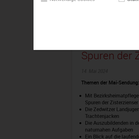
Der Bezirk 
Spuren der Z
14. Mai 2024
Themen der Mai-Sendung
Mit Bezirksheimatpflege
Spuren der Zisterzienser
Die Zedwitzer Landjugen
Trachtenjacken
Die Auszubildenden in de
naturnahen Aufgaben
Ein Blick auf die laufen