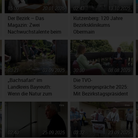
15:00
20.01.2026
02:43
13.10.2025
Der Bezirk – Das
Kutzenberg: 120 Jahre
Magazin: Zwei
Bezirksklinikums
Nachwuchstalente beim
Obermain
Jugendsymphonieorchester
Oberfranken
03:21
03.09.2025
30:00
08.08.2025
„Bachsafari“ im
Die TVO-
Landkreis Bayreuth:
Sommergespräche 2025:
Wenn die Natur zum
Mit Bezirkstagspräsident
Klassenzimmer wird!
Henry Schramm
02:40
25.09.2025
03:32
23.09.2025