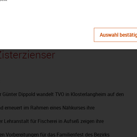
abspielen
Auswahl bestäti
– Das Magazin: Auf den
isterzienser
:
r Günter Dippold wandelt TVO in Klosterlangheim auf den
d erneuert im Rahmen eines Nähkurses ihre
r Lehranstalt für Fischerei in Aufseß zeigen ihre
den Vorbereitungen für das Familienfest des Bezirks