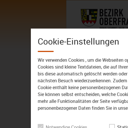
Zum Inhalt
AKTUELLES
DER BEZIRK – 
Cookie-Einstellungen
AKTUELLES
ALLE VIDEOS
Wir verwenden Cookies , um die Webseiten o
Cookies sind kleine Textdateien, die auf Ih
bis diese automatisch gelöscht werden oder 
nächsten Besuch wiederzuerkennen. Zudem w
Cookie enthält keine personenbezogenen Daten
Sie können selbst entscheiden, welche Cookie
mehr alle Funktionalitäten der Seite verfüg
personenbezogener Daten finden Sie in unse
Notwendige Cookies
Stati