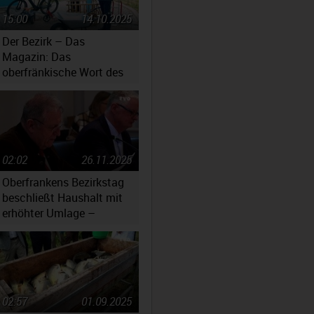
15:00
14.10.2025
Der Bezirk – Das
Magazin: Das
oberfränkische Wort des
Jahres 2025
02:02
26.11.2025
Oberfrankens Bezirkstag
beschließt Haushalt mit
erhöhter Umlage –
Massiv gestiegene
Kosten werfen Fragen auf
02:57
01.09.2025