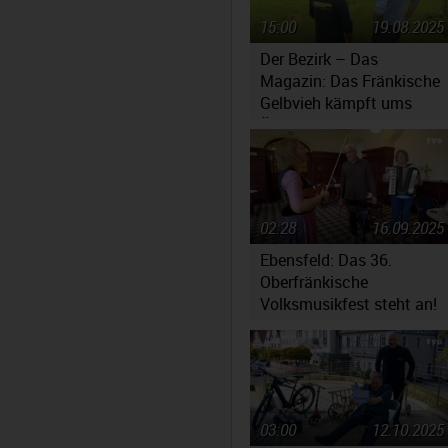
15:00
19.08.2025
Der Bezirk – Das
Magazin: Das Fränkische
Gelbvieh kämpft ums
Überleben
02:28
16.09.2025
Ebensfeld: Das 36.
Oberfränkische
Volksmusikfest steht an!
03:00
12.10.2025