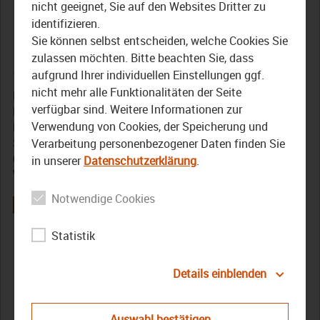
Bezirkstagspräsident zu
nicht geeignet, Sie auf den Websites Dritter zu
identifizieren.
Besuch bei Regens Wagner
Sie können selbst entscheiden, welche Cookies Sie
zulassen möchten. Bitte beachten Sie, dass
27. Juni 2019
aufgrund Ihrer individuellen Einstellungen ggf.
nicht mehr alle Funktionalitäten der Seite
Bezirkstagspräsident Henry Schramm besucht die
verfügbar sind. Weitere Informationen zur
Einrichtung Regens Wagner Burgkunstadt im Landkreis
Verwendung von Cookies, der Speicherung und
Lichtenfels. Im Rahmen seines Besuchs konnte Henry
Schramm mit den Verantwortlichen von Regens Wagner
Verarbeitung personenbezogener Daten finden Sie
über die Zusammenarbeit sprechen und einen Blick in die
in unserer
Datenschutzerklärung
.
Wohngruppen und in die Förderstätte werfen.
Notwendige Cookies
Statistik
Behinderung
Bezirk
Bezirkstagspräsident
Burgkunstadt
Förderstätte
Henry Schramm
Oberfranken
Pflege
Details einblenden
Regens Wagner
Regens Wagner Burgkunstadt
sozial
TV Oberfranken
TVO
Auswahl bestätigen