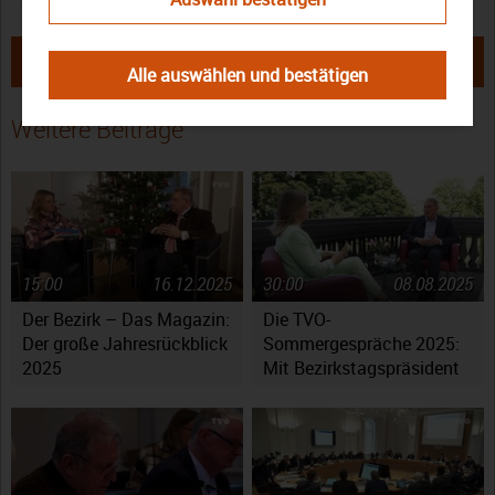
← Neustadt bei Coburg: Es lebe der
Der Bezirk – Das Magazin:
Dialekt!
Ausgabe Juli 2019 →
Alle auswählen und bestätigen
Weitere Beiträge
15:00
16.12.2025
30:00
08.08.2025
Der Bezirk – Das Magazin:
Die TVO-
Der große Jahresrückblick
Sommergespräche 2025:
2025
Mit Bezirkstagspräsident
Henry Schramm