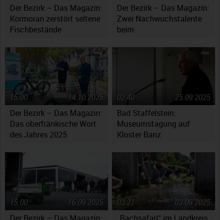
Der Bezirk – Das Magazin:
Der Bezirk – Das Magazin:
Kormoran zerstört seltene
Zwei Nachwuchstalente
Fischbestände
beim
Jugendsymphonieorchester
Oberfranken
15:00
14.10.2025
02:40
25.09.2025
Der Bezirk – Das Magazin:
Bad Staffelstein:
Das oberfränkische Wort
Museumstagung auf
des Jahres 2025
Kloster Banz
15:00
16.09.2025
03:21
03.09.2025
Der Bezirk – Das Magazin:
„Bachsafari“ im Landkreis