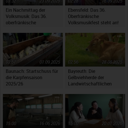
03:32
23.09.2025
02:28
16.09.2025
Ein Nachmittag der
Ebensfeld: Das 36.
Volksmusik: Das 36.
Oberfränkische
oberfränkische
Volksmusikfest steht an!
Volksmusikfest in
Ebensfeld
02:57
01.09.2025
02:56
28.08.2025
Baunach: Startschuss für
Bayreuth: Die
die Karpfensaison
Gelbviehherde der
2025/26
Landwirtschaftlichen
Lehranstalten
15:00
16.06.2026
15:00
20.01.2026