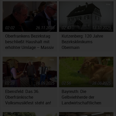
02:02
26.11.2025
02:43
13.10.2025
Oberfrankens Bezirkstag
Kutzenberg: 120 Jahre
beschließt Haushalt mit
Bezirksklinikums
erhöhter Umlage – Massiv
Obermain
gestiegene Kosten werfen
Fragen auf
02:28
16.09.2025
02:56
28.08.2025
Ebensfeld: Das 36.
Bayreuth: Die
Oberfränkische
Gelbviehherde der
Volksmusikfest steht an!
Landwirtschaftlichen
Lehranstalten