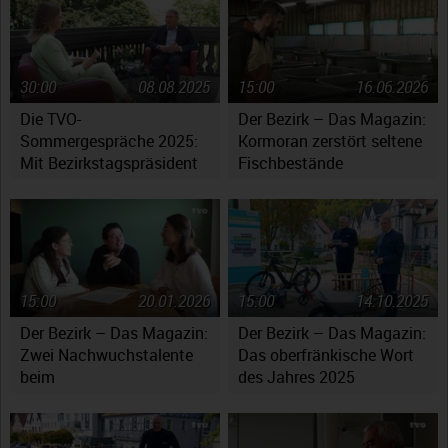
30:00
08.08.2025
15:00
16.06.2026
Die TVO-
Der Bezirk – Das Magazin:
Sommergespräche 2025:
Kormoran zerstört seltene
Mit Bezirkstagspräsident
Fischbestände
Henry Schramm
15:00
20.01.2026
15:00
14.10.2025
Der Bezirk – Das Magazin:
Der Bezirk – Das Magazin:
Zwei Nachwuchstalente
Das oberfränkische Wort
beim
des Jahres 2025
Jugendsymphonieorchester
Oberfranken