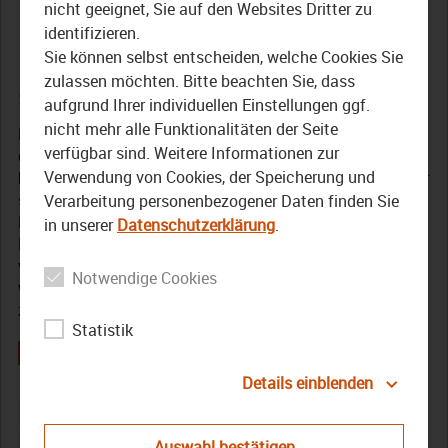
500 Millionen Euro für den
nicht geeignet, Sie auf den Websites Dritter zu
identifizieren.
Haushalt 2021
Sie können selbst entscheiden, welche Cookies Sie
zulassen möchten. Bitte beachten Sie, dass
9. Dezember 2020
aufgrund Ihrer individuellen Einstellungen ggf.
nicht mehr alle Funktionalitäten der Seite
Rund eine halbe Milliarde Euro schwer ist der Haushalt,
verfügbar sind. Weitere Informationen zur
den der Bezirk Oberfranken für nächstes Jahr am
Verwendung von Cookies, der Speicherung und
heutigen Mittwoch (09. Dezember) beschlossen hat. Zwar
sollen Maßnahmen zur Bekämpfung der Corona-
Verarbeitung personenbezogener Daten finden Sie
Pandemie nicht vernachlässigt werden, der Großteil des
in unserer
Datenschutzerklärung
.
Haushaltsvolumens wird aber für den sozialen Bereich
veranschlagt – so wie jedes Jahr. Der Haushaltsplan
Notwendige Cookies
wurde fast einstimmig verabschiedet – es gab lediglich
zwei Gegenstimmen.
Statistik
Details einblenden
Bayreuth
Bezirk
Bodo Heyn
Corona
Coronakrise
Coronapandemie
Coronavirus
Covid-19
Covid19
Auswahl bestätigen