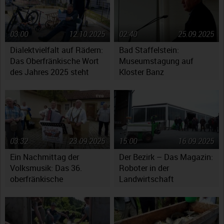
03:00
12.10.2025
02:40
25.09.2025
Dialektvielfalt auf Rädern:
Bad Staffelstein:
Das Oberfränkische Wort
Museumstagung auf
des Jahres 2025 steht
Kloster Banz
fest
03:32
23.09.2025
15:00
16.09.2025
Ein Nachmittag der
Der Bezirk – Das Magazin:
Volksmusik: Das 36.
Roboter in der
oberfränkische
Landwirtschaft
Volksmusikfest in
Ebensfeld