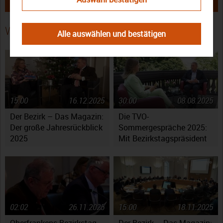
Wettbewerb hinter den Kulissen
die Gäste in Bayreuth →
Weitere Beiträge
Alle auswählen und bestätigen
15:00
16.12.2025
30:00
08.08.2025
Der Bezirk – Das Magazin:
Die TVO-
Der große Jahresrückblick
Sommergespräche 2025:
2025
Mit Bezirkstagspräsident
Henry Schramm
02:02
26.11.2025
15:00
18.11.2025