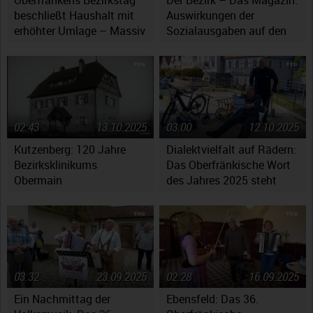
Oberfrankens Bezirkstag
Der Bezirk – Das Magazin:
beschließt Haushalt mit
Auswirkungen der
erhöhter Umlage – Massiv
Sozialausgaben auf den
gestiegene Kosten werfen
Haushaltsplan
Fragen auf
02:43
13.10.2025
03:00
12.10.2025
Kutzenberg: 120 Jahre
Dialektvielfalt auf Rädern:
Bezirksklinikums
Das Oberfränkische Wort
Obermain
des Jahres 2025 steht
fest
03:32
23.09.2025
02:28
16.09.2025
Ein Nachmittag der
Ebensfeld: Das 36.