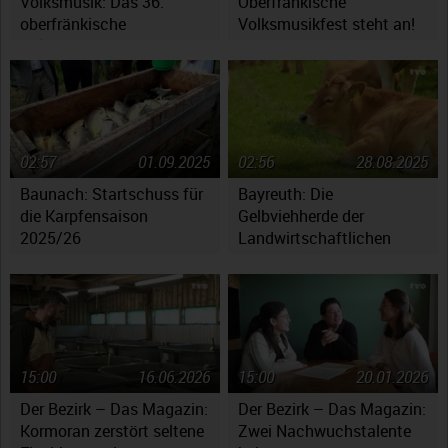
Volksmusik: Das 36.
Oberfränkische
oberfränkische
Volksmusikfest steht an!
Volksmusikfest in
Ebensfeld
02:57
01.09.2025
02:56
28.08.2025
Baunach: Startschuss für
Bayreuth: Die
die Karpfensaison
Gelbviehherde der
2025/26
Landwirtschaftlichen
Lehranstalten
15:00
16.06.2026
15:00
20.01.2026
Der Bezirk – Das Magazin:
Der Bezirk – Das Magazin:
Kormoran zerstört seltene
Zwei Nachwuchstalente