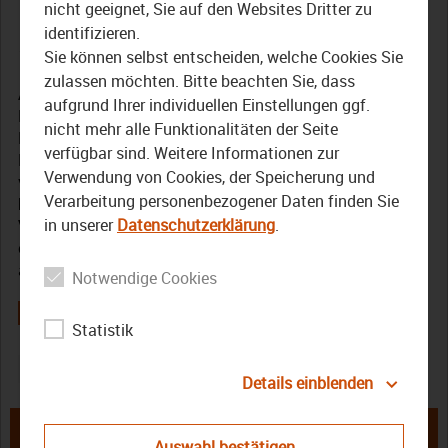
18. Juni 2023
nicht geeignet, Sie auf den Websites Dritter zu
identifizieren.
7. Juni 2023
Sie können selbst entscheiden, welche Cookies Sie
zulassen möchten. Bitte beachten Sie, dass
Auch in diesem Jahr findet wieder das Familienfest vom
aufgrund Ihrer individuellen Einstellungen ggf.
Bezirk Oberfranken in den Landwirtschaftlichen
nicht mehr alle Funktionalitäten der Seite
Lehranstalten in Bayreuth statt. Am 18. Juni geht das
verfügbar sind. Weitere Informationen zur
Fest in die zweite Runde, nachdem es letztes Jahr ein
Verwendung von Cookies, der Speicherung und
voller Erfolg war, so die Organisatoren. Auch diesmal
Verarbeitung personenbezogener Daten finden Sie
können sich Groß und Klein auf einige Highlights freuen.
in unserer
Datenschutzerklärung
.
Viele der Angebote wie Popcorn und Eis sind sogar gratis
oder werden zu einem familienfreundlichen Preis
angeboten. Los geht es um 10:00 Uhr.
Notwendige Cookies
Statistik
Bezirk
Familienfest
Henry Schramm
Oberfranken
Details einblenden
← Internationaler Henri Marteau
Das Familienfest des Bezirk
Violinwettbewerb: So läuft der
Oberfranken steht an: Das erwartet
Auswahl bestätigen