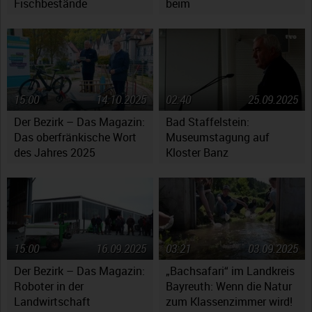
Fischbestände
beim
Jugendsymphonieorchester
Oberfranken
15:00
14.10.2025
02:40
25.09.2025
Der Bezirk – Das Magazin:
Bad Staffelstein:
Das oberfränkische Wort
Museumstagung auf
des Jahres 2025
Kloster Banz
15:00
16.09.2025
03:21
03.09.2025
Der Bezirk – Das Magazin:
„Bachsafari“ im Landkreis
Roboter in der
Bayreuth: Wenn die Natur
Landwirtschaft
zum Klassenzimmer wird!