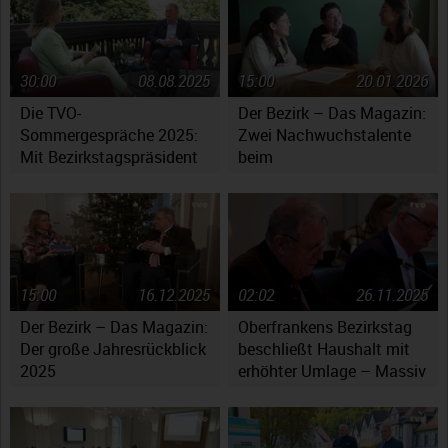
30:00
08.08.2025
15:00
20.01.2026
Die TVO-
Der Bezirk – Das Magazin:
Sommergespräche 2025:
Zwei Nachwuchstalente
Mit Bezirkstagspräsident
beim
Henry Schramm
Jugendsymphonieorchester
Oberfranken
15:00
16.12.2025
02:02
26.11.2025
Der Bezirk – Das Magazin:
Oberfrankens Bezirkstag
Der große Jahresrückblick
beschließt Haushalt mit
2025
erhöhter Umlage – Massiv
gestiegene Kosten werfen
Fragen auf