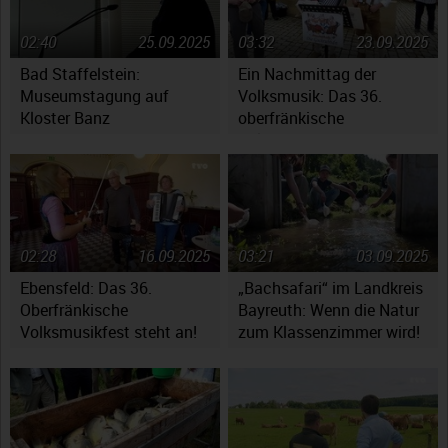
02:40
25.09.2025
03:32
23.09.2025
Bad Staffelstein:
Ein Nachmittag der
Museumstagung auf
Volksmusik: Das 36.
Kloster Banz
oberfränkische
Volksmusikfest in
Ebensfeld
02:28
16.09.2025
03:21
03.09.2025
Ebensfeld: Das 36.
„Bachsafari“ im Landkreis
Oberfränkische
Bayreuth: Wenn die Natur
Volksmusikfest steht an!
zum Klassenzimmer wird!