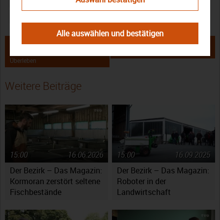
Bezirk
Landwirtschaft
Landwirtschaftliche Lehranstalten
Tiere
Alle auswählen und bestätigen
← Der Bezirk – Das Magazin: Das
Baunach: Startschuss für die
Fränkische Gelbvieh kämpft ums
Karpfensaison 2025/26 →
Überleben
Weitere Beiträge
15:00
16.06.2026
15:00
16.09.2025
Der Bezirk – Das Magazin:
Der Bezirk – Das Magazin:
Kormoran zerstört seltene
Roboter in der
Fischbestände
Landwirtschaft