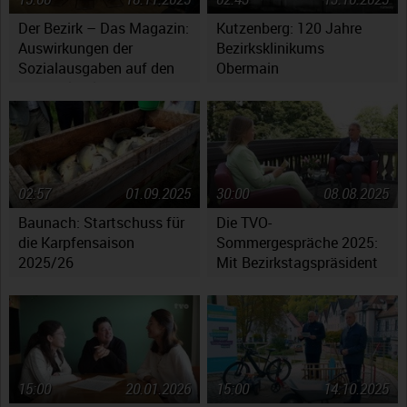
Der Bezirk – Das Magazin:
Kutzenberg: 120 Jahre
Auswirkungen der
Bezirksklinikums
Sozialausgaben auf den
Obermain
Haushaltsplan
02:57
01.09.2025
30:00
08.08.2025
Baunach: Startschuss für
Die TVO-
die Karpfensaison
Sommergespräche 2025:
2025/26
Mit Bezirkstagspräsident
Henry Schramm
15:00
20.01.2026
15:00
14.10.2025