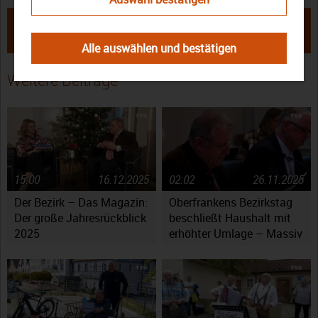
← Gute Stimmung & voller Genuss:
TVO Spezial: Oberfranken
Oberfranken präsentiert sich auf
präsentiert sich auf der Grünen
der Grünen Woche in Berlin
Woche in Berlin →
Alle auswählen und bestätigen
Weitere Beiträge
15:00
16.12.2025
02:02
26.11.2025
Der Bezirk – Das Magazin:
Oberfrankens Bezirkstag
Der große Jahresrückblick
beschließt Haushalt mit
2025
erhöhter Umlage – Massiv
gestiegene Kosten werfen
Fragen auf