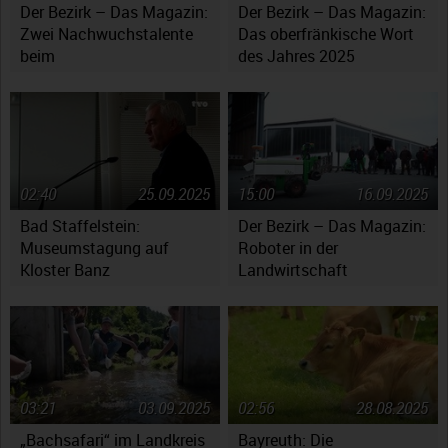
Der Bezirk – Das Magazin:
Der Bezirk – Das Magazin:
Zwei Nachwuchstalente
Das oberfränkische Wort
beim
des Jahres 2025
Jugendsymphonieorchester
Oberfranken
02:40
25.09.2025
15:00
16.09.2025
Bad Staffelstein:
Der Bezirk – Das Magazin:
Museumstagung auf
Roboter in der
Kloster Banz
Landwirtschaft
03:21
03.09.2025
02:56
28.08.2025
„Bachsafari“ im Landkreis
Bayreuth: Die