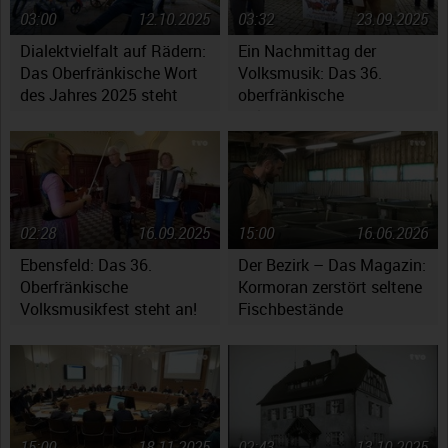
03:00
12.10.2025
03:32
23.09.2025
Dialektvielfalt auf Rädern:
Ein Nachmittag der
Das Oberfränkische Wort
Volksmusik: Das 36.
des Jahres 2025 steht
oberfränkische
fest
Volksmusikfest in
Ebensfeld
02:28
16.09.2025
15:00
16.06.2026
Ebensfeld: Das 36.
Der Bezirk – Das Magazin:
Oberfränkische
Kormoran zerstört seltene
Volksmusikfest steht an!
Fischbestände
15:00
18.11.2025
02:43
13.10.2025