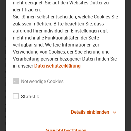
bekommt die
nicht geeignet, Sie auf den Websites Dritter zu
identifizieren.
Ehrenmedaille des Bezirks
Sie können selbst entscheiden, welche Cookies Sie
zulassen möchten. Bitte beachten Sie, dass
12. September 2018
aufgrund Ihrer individuellen Einstellungen ggf.
nicht mehr alle Funktionalitäten der Seite
Die Ehrenmedaille des Bezirks in Silber ist eine
verfügbar sind. Weitere Informationen zur
Auszeichnung für Persönlichkeiten, die sich in
Verwendung von Cookies, der Speicherung und
besonderem Maße für Oberfranken und seine Menschen
engagiert haben. Seit 1966 wird diese Medaille verliehen.
Verarbeitung personenbezogener Daten finden Sie
Der einzig noch lebende Träger der goldenen Medaille ist
in unserer
Datenschutzerklärung
.
der Bezirkstagspräsident Günther Denzler. Und der hat die
silberne Medaille nun in Bamberg verliehen. Der
Notwendige Cookies
Preisträger kommt zwar nicht gebürtig aus Bamberg, aber
in der Domstadt kennt ihn Jeder. Denn zwischen 1990
Statistik
und 2006 war er bereits im Stadtrat. Seit 2013 ist er
außerdem noch Bezirkstags Vizepräsident. Aber vor allem
kennt man ihn als Oberbürgermeister Bambergs – und
Details einblenden
das bereits seit zwei Legislaturperioden. Andreas Starke
ist der erste Preisträger der Ehrenmedaille in Silber dieses
Jahr. Es werden allerdings noch zehn weitere engagierte
Auswahl bestätigen