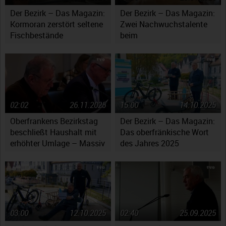
Der Bezirk – Das Magazin:
Der Bezirk – Das Magazin:
Kormoran zerstört seltene
Zwei Nachwuchstalente
Fischbestände
beim
Jugendsymphonieorchester
Oberfranken
02:02
26.11.2025
15:00
14.10.2025
Oberfrankens Bezirkstag
Der Bezirk – Das Magazin:
beschließt Haushalt mit
Das oberfränkische Wort
erhöhter Umlage – Massiv
des Jahres 2025
gestiegene Kosten werfen
Fragen auf
03:00
12.10.2025
02:40
25.09.2025