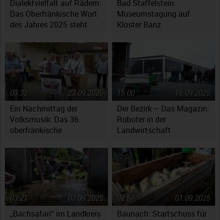
Dialektvielfalt auf Rädern:
Bad Staffelstein:
Das Oberfränkische Wort
Museumstagung auf
des Jahres 2025 steht
Kloster Banz
fest
03:32
23.09.2025
15:00
16.09.2025
Ein Nachmittag der
Der Bezirk – Das Magazin:
Volksmusik: Das 36.
Roboter in der
oberfränkische
Landwirtschaft
Volksmusikfest in
Ebensfeld
03:21
03.09.2025
02:57
01.09.2025
„Bachsafari“ im Landkreis
Baunach: Startschuss für