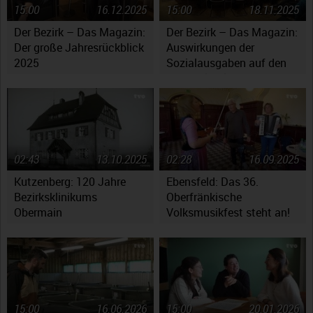
15:00
16.12.2025
15:00
18.11.2025
Der Bezirk – Das Magazin:
Der Bezirk – Das Magazin:
Der große Jahresrückblick
Auswirkungen der
2025
Sozialausgaben auf den
Haushaltsplan
02:43
13.10.2025
02:28
16.09.2025
Kutzenberg: 120 Jahre
Ebensfeld: Das 36.
Bezirksklinikums
Oberfränkische
Obermain
Volksmusikfest steht an!
15:00
16.06.2026
15:00
20.01.2026