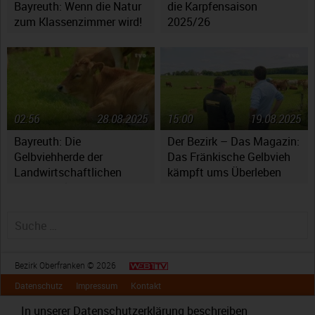
Bayreuth: Wenn die Natur
die Karpfensaison
zum Klassenzimmer wird!
2025/26
02:56
28.08.2025
15:00
19.08.2025
Bayreuth: Die
Der Bezirk – Das Magazin:
Gelbviehherde der
Das Fränkische Gelbvieh
Landwirtschaftlichen
kämpft ums Überleben
Lehranstalten
Suche nach:
Bezirk Oberfranken © 2026
Datenschutz
Impressum
Kontakt
In unserer
Datenschutzerklärung
beschreiben