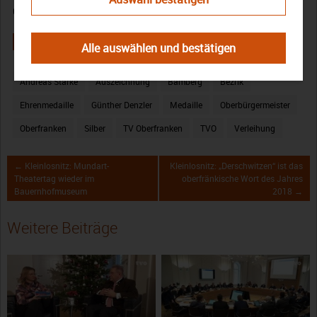
Oberfranken ausgezeichnet.
Alle auswählen und bestätigen
Andreas Starke
Auszeichnung
Bamberg
Bezrik
Ehrenmedaille
Günther Denzler
Medaille
Oberbürgermeister
Oberfranken
Silber
TV Oberfranken
TVO
Verleihung
← Kleinlosnitz: Mundart-
Kleinlosnitz: „Derschwitzen“ ist das
Theatertag wieder im
oberfränkische Wort des Jahres
Bauernhofmuseum
2018 →
Weitere Beiträge