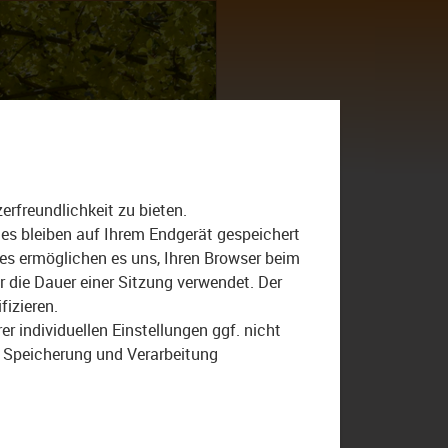
Suche
nach:
rfreundlichkeit zu bieten.
bezirk Oberfranken
ies bleiben auf Ihrem Endgerät gespeichert
ies ermöglichen es uns, Ihren Browser beim
Henry Schramm
die Dauer einer Sitzung verwendet. Der
Landkreis Coburg
fizieren.
Volksmusik
r individuellen Einstellungen ggf. nicht
r Speicherung und Verarbeitung