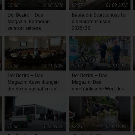
15:00
16.06.2026
02:57
01.09.2025
Der Bezirk – Das
Baunach: Startschuss für
Magazin: Kormoran
die Karpfensaison
zerstört seltene
2025/26
Fischbestände
15:00
18.11.2025
15:00
14.10.2025
Der Bezirk – Das
Der Bezirk – Das
Magazin: Auswirkungen
Magazin: Das
der Sozialausgaben auf
oberfränkische Wort des
er
den Haushaltsplan
Jahres 2025
15:00
16.09.2025
03:21
03.09.2025