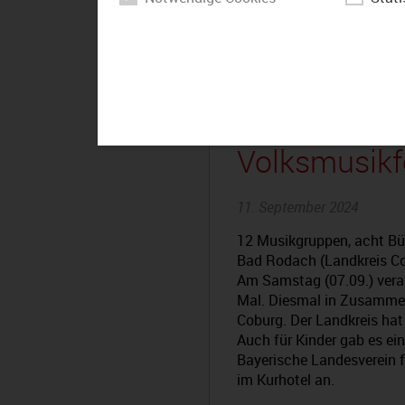
Bad Rodach:
Volksmusikf
11. September 2024
12 Musikgruppen, acht Bü
Bad Rodach (Landkreis Co
Am Samstag (07.09.) veran
Mal. Diesmal in Zusammen
Coburg. Der Landkreis ha
Auch für Kinder gab es ei
Bayerische Landesverein 
im Kurhotel an.