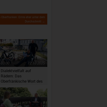
 Oberfranken: Ernte eher unter dem
Durchschnitt →
03:00
12.10.2025
Dialektvielfalt auf
Rädern: Das
Oberfränkische Wort des
Jahres 2025 steht fest