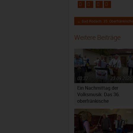
← Bad Rodach: 35. Oberfränkische
Weitere Beiträge
03:32
23.09.2025
Ein Nachmittag der
Volksmusik: Das 36.
oberfränkische
Volksmusikfest in
Ebensfeld