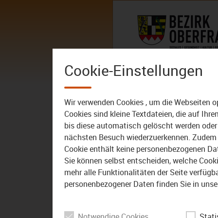
Zum Inhalt
AKTUELLES
DER BEZIRK – 
Cookie-Einstellungen
AKTUELLES
ALLE VIDEOS
Wir verwenden Cookies , um die Webseiten o
Cookies sind kleine Textdateien, die auf Ih
bis diese automatisch gelöscht werden oder 
nächsten Besuch wiederzuerkennen. Zudem w
Cookie enthält keine personenbezogenen Daten
Sie können selbst entscheiden, welche Cookie
mehr alle Funktionalitäten der Seite verfüg
personenbezogener Daten finden Sie in unse
Notwendige Cookies
Stati