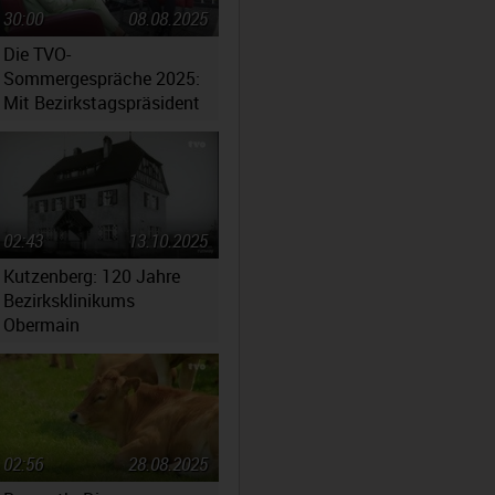
30:00
08.08.2025
Die TVO-
Sommergespräche 2025:
Mit Bezirkstagspräsident
Henry Schramm
02:43
13.10.2025
Kutzenberg: 120 Jahre
Bezirksklinikums
Obermain
02:56
28.08.2025