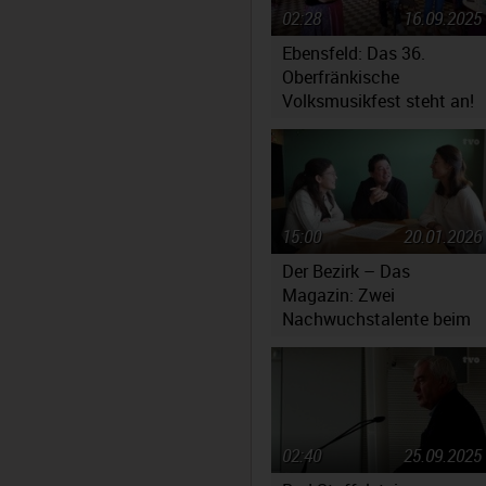
02:28
16.09.2025
Ebensfeld: Das 36.
Oberfränkische
Volksmusikfest steht an!
15:00
20.01.2026
Der Bezirk – Das
Magazin: Zwei
Nachwuchstalente beim
Jugendsymphonieorchest
Oberfranken
02:40
25.09.2025