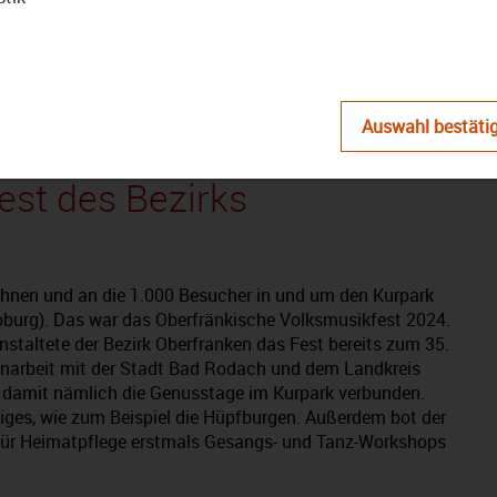
abspielen
Auswahl bestäti
 35. Oberfränkisches
est des Bezirks
hnen und an die 1.000 Besucher in und um den Kurpark
burg). Das war das Oberfränkische Volksmusikfest 2024.
staltete der Bezirk Oberfranken das Fest bereits zum 35.
arbeit mit der Stadt Bad Rodach und dem Landkreis
t damit nämlich die Genusstage im Kurpark verbunden.
niges, wie zum Beispiel die Hüpfburgen. Außerdem bot der
für Heimatpflege erstmals Gesangs- und Tanz-Workshops