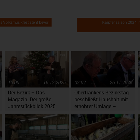
s Volksmusikfest steht bevor
Karpfensaison 2024 in
15:00
16.12.2025
02:02
26.11.2025
Der Bezirk – Das
Oberfrankens Bezirkstag
Magazin: Der große
beschließt Haushalt mit
Jahresrückblick 2025
erhöhter Umlage –
Massiv gestiegene
Kosten werfen Fragen auf