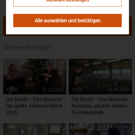
Oberfranken
Sendung
Sonja Keil
Walter Tausendpfund
Alle auswählen und bestätigen
← Allmalädda – Vorbericht: Von
Fünf Punkte für ein starkes
„Dunna Wedda Margaret“ bis
Oberfranken: Söder erhält
„Meichela“
Positionspapier →
Weitere Beiträge
15:00
16.12.2025
15:00
16.06.2026
Der Bezirk – Das Magazin:
Der Bezirk – Das Magazin:
Der große Jahresrückblick
Kormoran zerstört seltene
2025
Fischbestände