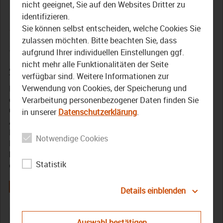
Wedda Margaret“ bis
nicht geeignet, Sie auf den Websites Dritter zu
identifizieren.
„Meichela“
Sie können selbst entscheiden, welche Cookies Sie
zulassen möchten. Bitte beachten Sie, dass
28. Dezember 2023
aufgrund Ihrer individuellen Einstellungen ggf.
nicht mehr alle Funktionalitäten der Seite
„Meichela“ ist das Oberfränkische Wort des Jahres 2023.
verfügbar sind. Weitere Informationen zur
TVO geht dessen Herkunft, Bedeutung und dessen
Verwendung von Cookies, der Speicherung und
Bekanntheit nach. Dafür trifft TVO die Trachtenberaterin
des Bezirks Oberfranken und spricht mit den Bamberger
Verarbeitung personenbezogener Daten finden Sie
Gärtnern über die traditionelle Bindeweise des Meichelas.
in unserer
Datenschutzerklärung
.
Außerdem lesen für TVO Mundartautorin Sonja Keil und
Mundartautor Walter Tausendpfund eigene Texte zum
Notwendige Cookies
Meichela. Und Volksmusikant David Saam spielt den
beliebten Dreher „Dunna Wedda Margaret“. Warum? Das
Statistik
erfahren Sie in „Allmalädda“.
Details einblenden
Allmalädda
bezirk Oberfranken
Dialekt
Mundart
Auswahl bestätigen