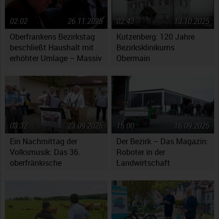
02:02
26.11.2025
02:43
13.10.2025
Oberfrankens Bezirkstag
Kutzenberg: 120 Jahre
beschließt Haushalt mit
Bezirksklinikums
erhöhter Umlage – Massiv
Obermain
gestiegene Kosten werfen
Fragen auf
03:32
23.09.2025
15:00
16.09.2025
Ein Nachmittag der
Der Bezirk – Das Magazin:
Volksmusik: Das 36.
Roboter in der
oberfränkische
Landwirtschaft
Volksmusikfest in
Ebensfeld