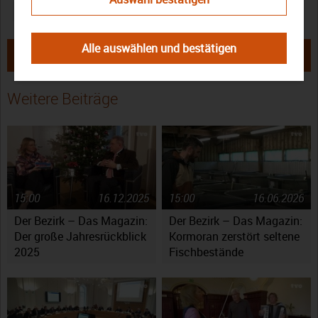
TV Oberfranken
TVO
Walter Tausendpfund
Alle auswählen und bestätigen
← Allmalädda: Neue Sendereihe
Bayreuth: Erntekrone binden ohne
um die oberfränkische Mundart
Erntedankfest →
Weitere Beiträge
15:00
16.12.2025
15:00
16.06.2026
Der Bezirk – Das Magazin:
Der Bezirk – Das Magazin:
Der große Jahresrückblick
Kormoran zerstört seltene
2025
Fischbestände