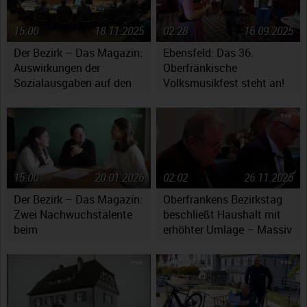
15:00
18.11.2025
02:28
16.09.2025
Der Bezirk – Das Magazin:
Ebensfeld: Das 36.
Auswirkungen der
Oberfränkische
Sozialausgaben auf den
Volksmusikfest steht an!
Haushaltsplan
15:00
20.01.2026
02:02
26.11.2025
Der Bezirk – Das Magazin:
Oberfrankens Bezirkstag
Zwei Nachwuchstalente
beschließt Haushalt mit
beim
erhöhter Umlage – Massiv
Jugendsymphonieorchester
gestiegene Kosten werfen
Oberfranken
Fragen auf