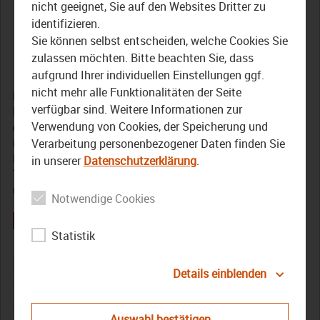
Mundart im nördlichen
nicht geeignet, Sie auf den Websites Dritter zu
identifizieren.
Oberfranken – Teil 1
Sie können selbst entscheiden, welche Cookies Sie
zulassen möchten. Bitte beachten Sie, dass
7. Oktober 2020
aufgrund Ihrer individuellen Einstellungen ggf.
nicht mehr alle Funktionalitäten der Seite
Nachdem der diesjährige Oberfränkische
verfügbar sind. Weitere Informationen zur
Mundarttheatertag ausfallen musste, ziehe wir quer
Verwendung von Cookies, der Speicherung und
durch Oberfranken und besuchen Mundartdichter in
ihrem Heimatort. Dort lesen sie für uns ihre
Verarbeitung personenbezogener Daten finden Sie
Lieblingsstücke. In der ersten Ausgabe sind wir bei Walter
in unserer
Datenschutzerklärung
.
Tausendpfund in Pegnitz, Heiner Hartmann in Bayreuth
und Sonja Keil in Helmbrechts zu Besuch.
Notwendige Cookies
Statistik
Allmalädda
Bayreuth
bezirk Oberfranken
Dichter
Details einblenden
Heiner Hartmann
Helmbrechts
Mundart
Mundartdichter
Oberfranken
Pegnitz
Sendung
Sonja Keil
Auswahl bestätigen