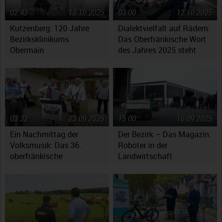
02:43
13.10.2025
03:00
12.10.2025
Kutzenberg: 120 Jahre
Dialektvielfalt auf Rädern:
Bezirksklinikums
Das Oberfränkische Wort
Obermain
des Jahres 2025 steht
fest
03:32
23.09.2025
15:00
16.09.2025
Ein Nachmittag der
Der Bezirk – Das Magazin:
Volksmusik: Das 36.
Roboter in der
oberfränkische
Landwirtschaft
Volksmusikfest in
Ebensfeld