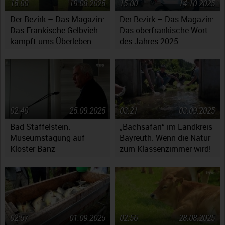
15:00
19.08.2025
15:00
14.10.2025
Der Bezirk – Das Magazin:
Der Bezirk – Das Magazin:
Das Fränkische Gelbvieh
Das oberfränkische Wort
kämpft ums Überleben
des Jahres 2025
02:40
25.09.2025
03:21
03.09.2025
Bad Staffelstein:
„Bachsafari“ im Landkreis
Museumstagung auf
Bayreuth: Wenn die Natur
Kloster Banz
zum Klassenzimmer wird!
02:57
01.09.2025
02:56
28.08.2025