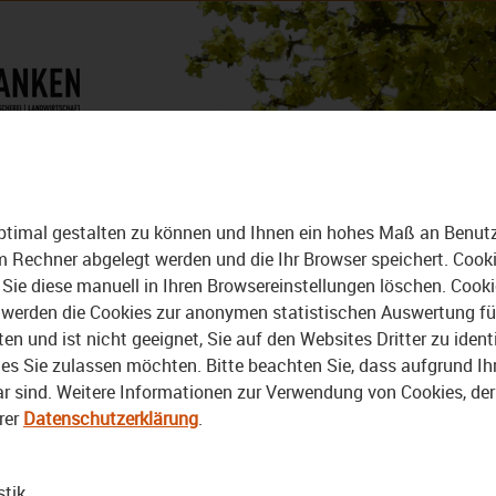
DAS MAGAZIN
ALLE VIDEOS
pfl
ptimal gestalten zu können und Ihnen ein hohes Maß an Benutze
rem Rechner abgelegt werden und die Ihr Browser speichert. Cook
Sie diese manuell in Ihren Browsereinstellungen löschen. Cook
erden die Cookies zur anonymen statistischen Auswertung für 
 und ist nicht geeignet, Sie auf den Websites Dritter zu identi
01:09
11.10.2021
03:06
11.10.2021
s Sie zulassen möchten. Bitte beachten Sie, dass aufgrund Ihre
bar sind. Weitere Informationen zur Verwendung von Cookies, de
Bamberg: Wer kennt den
Wirsberg:
Begriff „Erpfl“?
Oberfränkisches Wort des
rer
Datenschutzerklärung
.
Jahres 2021 – Der Erpfl
setzt sich durch
stik