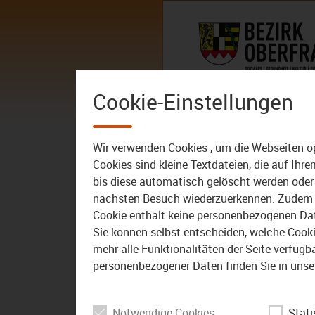
Zum Inhalt
AKTUELLES
DER BEZIRK – 
Cookie-Einstellungen
Mediathek: Er
Wir verwenden Cookies , um die Webseiten o
Cookies sind kleine Textdateien, die auf Ih
bis diese automatisch gelöscht werden oder 
nächsten Besuch wiederzuerkennen. Zudem w
Cookie enthält keine personenbezogenen Daten
02:36
07.10.2022
Sie können selbst entscheiden, welche Cookie
mehr alle Funktionalitäten der Seite verfüg
Bayreuth: Kinderleicht
Lernen – So funktioniert
personenbezogener Daten finden Sie in unse
die Kartoffelernte
Notwendige Cookies
Stati