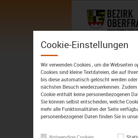
Zum Inhalt
AKTUELLES
DER BEZIRK – 
Cookie-Einstellungen
Mediathek: N
Wir verwenden Cookies , um die Webseiten o
Cookies sind kleine Textdateien, die auf Ih
bis diese automatisch gelöscht werden oder 
nächsten Besuch wiederzuerkennen. Zudem w
Cookie enthält keine personenbezogenen Daten
45:00
06.12.2020
Sie können selbst entscheiden, welche Cookie
mehr alle Funktionalitäten der Seite verfüg
Allmalädda: Rund um die
Mundart im nördlichen
personenbezogener Daten finden Sie in unse
Oberfranken – Teil 2
Notwendige Cookies
Stati